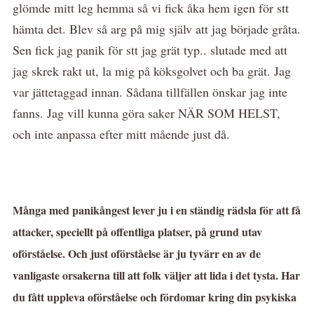
glömde mitt leg hemma så vi fick åka hem igen för stt
hämta det. Blev så arg på mig själv att jag började gråta.
Sen fick jag panik för stt jag grät typ.. slutade med att
jag skrek rakt ut, la mig på köksgolvet och ba grät. Jag
var jättetaggad innan. Sådana tillfällen önskar jag inte
fanns. Jag vill kunna göra saker NÄR SOM HELST,
och inte anpassa efter mitt mående just då.
Många med panikångest lever ju i en ständig rädsla för att få
attacker, speciellt på offentliga platser, på grund utav
oförståelse. Och just oförståelse är ju tyvärr en av de
vanligaste orsakerna till att folk väljer att lida i det tysta. Har
du fått uppleva oförståelse och fördomar kring din psykiska