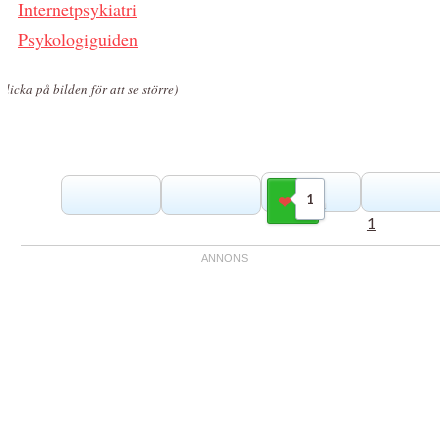
Internetpsykiatri
Psykologiguiden
Klicka på bilden för att se större)
1
Gilla
1