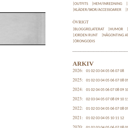
|OUTFITS
|HEM/INREDNING
|KLÄDER/SKOR/ACCESSOARER
|
ÖVRIGT
|BLOGGRELATERAT
|HUMOR
|JORDEN RUNT
|NÅGONTING AT
|ÖRONGODIS
ARKIV
2026:
01
02
03
04
05
06
07
08
2025:
01
02
03
04
05
06
07
08
0
2024:
01
02
04
05
06
07
08
09
1
2023:
02
03
04
05
07
08
09
10
1
2022:
01
02
03
04
05
06
07
08
0
2021:
01
02
03
04
05
10
11
12
2020:
01
02
03
04
05
06
07
08
0