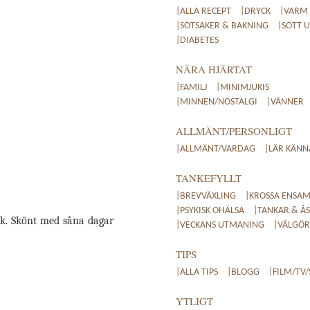
|ALLA RECEPT
|DRYCK
|VARM
|SÖTSAKER & BAKNING
|SÖTT 
|DIABETES
NÄRA HJÄRTAT
|FAMILJ
|MINIMJUKIS
|MINNEN/NOSTALGI
|VÄNNER
ALLMÄNT/PERSONLIGT
|ALLMÄNT/VARDAG
|LÄR KÄNN
TANKEFYLLT
|BREVVÄXLING
|KROSSA ENSAM
|PSYKISK OHÄLSA
|TANKAR & ÅS
sik. Skönt med såna dagar
|VECKANS UTMANING
|VÄLGÖRE
TIPS
|ALLA TIPS
|BLOGG
|FILM/TV/
YTLIGT