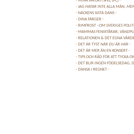
- MINA FAVORITSPEL (PC) -
- JAG HATAR INTE ALLA MÄN,
ME
- NÄCKENS SISTA DANS -
- DINA FÄRGER -
- RIMFROST –
OM SVERIGES POLIT
- MAMMAS FENIXTÅRAR;
VÄNDPU
- RELATIONEN & DET EGNA VÄRDE
- DET ÄR TYST
NÄR DU ÄR HÄR
-
- DET ÄR MER ÄN EN KONSERT -
- TIPS OCH RÅD FÖR ATT TYCKA OM
- DET BLIR INGEN FÖDELSEDAG, D
- DANSA I REGNET -