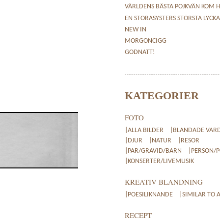
VÄRLDENS BÄSTA POJKVÄN KOM 
EN STORASYSTERS STÖRSTA LYCK
NEW IN
MORGONCIGG
GODNATT!
KATEGORIER
FOTO
|ALLA BILDER
|BLANDADE VAR
|DJUR
|NATUR
|RESOR
|PAR/GRAVID/BARN
|PERSON/
|KONSERTER/LIVEMUSIK
KREATIV BLANDNING
|POESILIKNANDE
|SIMILAR TO 
RECEPT