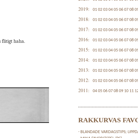
2019:
01
02
03
04
05
06
07
08
0
2018:
01
02
03
04
05
06
07
08
0
2017:
01
02
03
04
05
06
07
08
0
2016:
01
02
03
04
05
06
07
08
0
litigt haha.
2015:
01
02
03
04
05
06
07
08
0
2014:
01
02
03
04
05
06
07
08
0
2013:
01
02
03
04
05
06
07
08
0
2012:
01
02
03
04
05
06
07
08
0
2011:
04
05
06
07
08
09
10
11
1
RAKKURVAS FAV
- BLANDADE VARDAGSTIPS;
UPPD