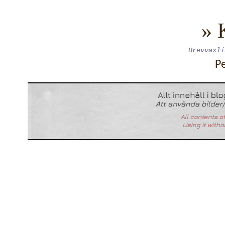
» 
Brevväxli
P