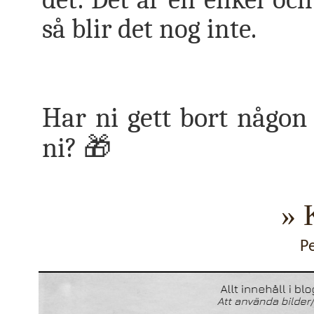
så blir det nog inte.
Har ni gett bort någon
ni?
🎁
» 
P