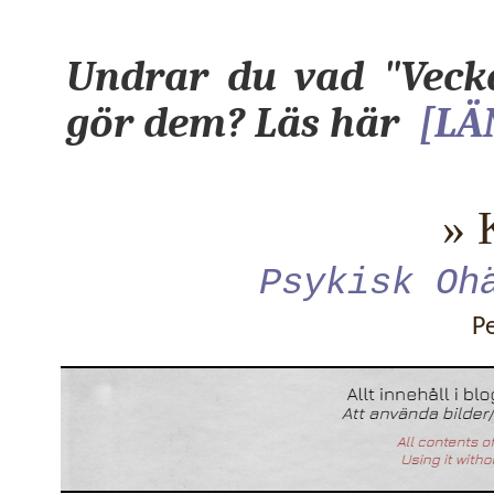
Undrar du vad "Vecka
gör dem? Läs här
[LÄ
» 
Psykisk Oh
P