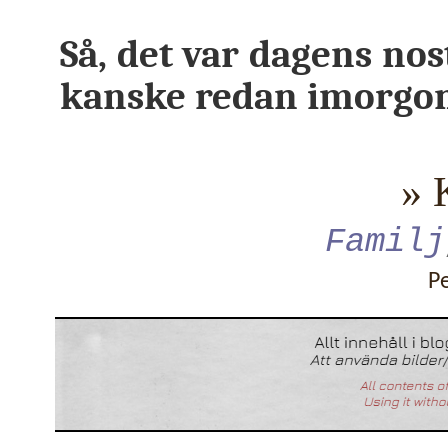
Så, det var dagens no
kanske redan imorgon
» 
Familj
P