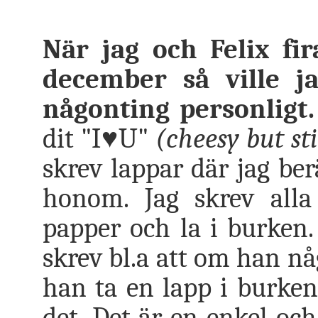
När jag och Felix fi
december så ville j
någonting personligt.
dit "I♥U"
(cheesy but sti
skrev lappar där jag be
honom. Jag skrev alla 
papper och la i burken.
skrev bl.a att om han nå
han ta en lapp i burken
det. Det är en enkel och