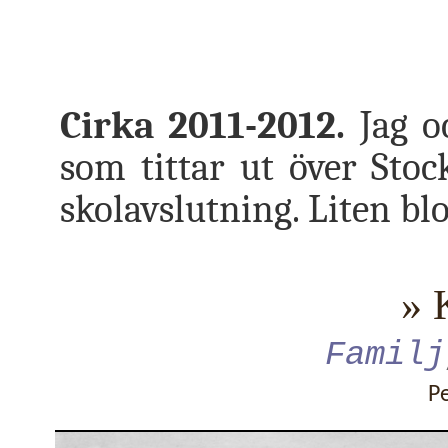
Cirka 2011-2012.
Jag oc
som tittar ut över Sto
skolavslutning. Liten bl
» 
Familj
P