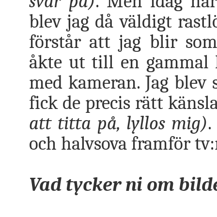
svar på)
. Men idag har 
blev jag då väldigt rast
förstår att jag blir s
åkte ut till en gammal k
med kameran. Jag blev så
fick de precis rätt känsl
att titta på, lyllos mig)
.
och halvsova framför tv:
Vad tycker ni om bil