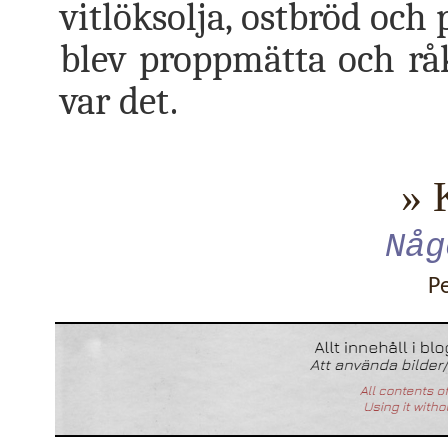
vitlöksolja, ostbröd och 
blev proppmätta och rå
var det.
» 
Någ
P