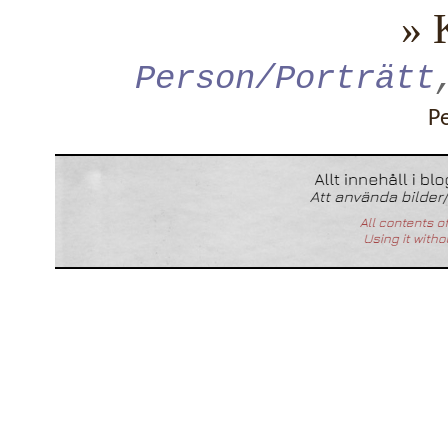
» 
Person/Porträtt
P