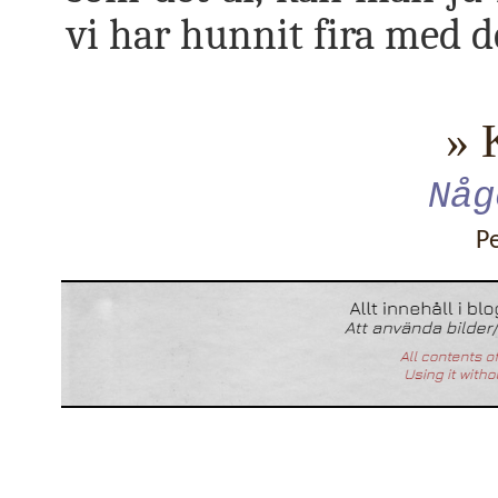
vi har hunnit fira med d
» 
Någ
P