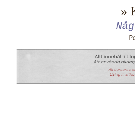
» 
Någ
P