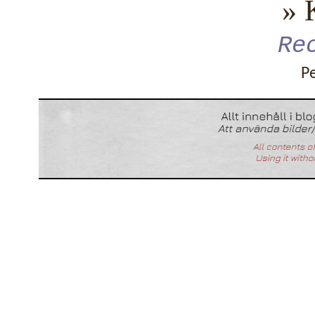
» 
Re
P