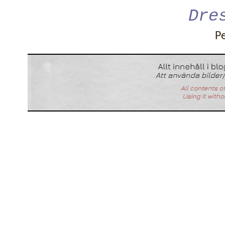
Dre
P