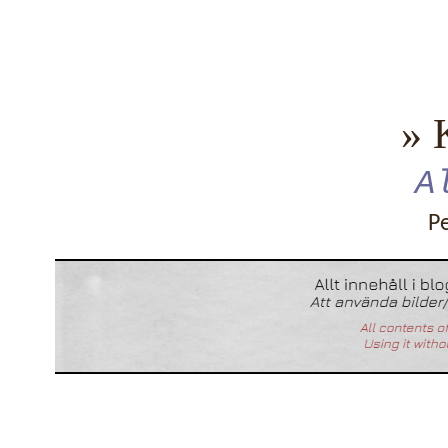
» 
A
P