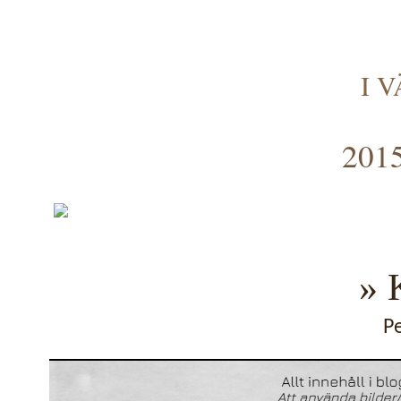
I 
2015
» 
P