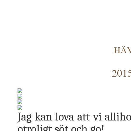
HÄM
2015
Jag kan lova att vi alliho
otroligt söt och go!