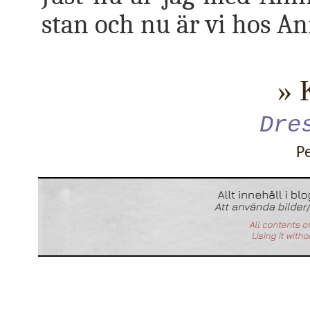
stan och nu är vi hos An
» 
Dre
P