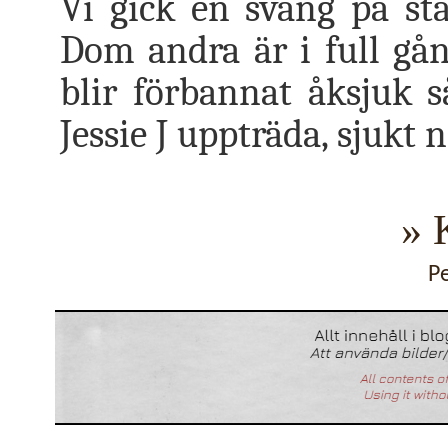
Vi gick en sväng på st
Dom andra är i full gån
blir förbannat åksjuk s
Jessie J uppträda, sjukt n
» 
P