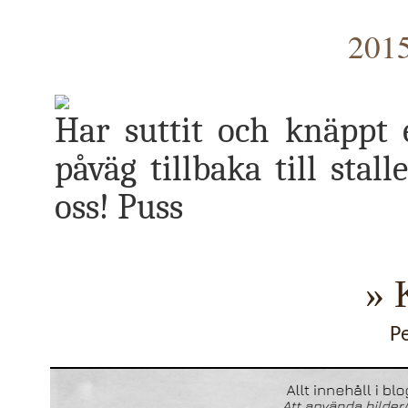
2015
Har suttit och knäppt e
påväg tillbaka till stal
oss! Puss
» 
P