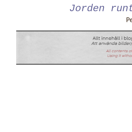
Jorden run
P