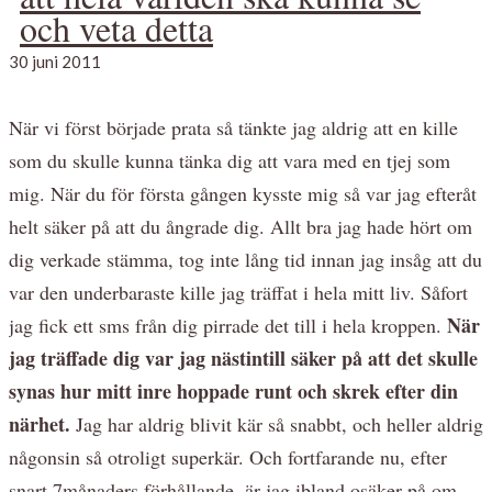
och veta detta
30 juni 2011
När vi först började prata så tänkte jag aldrig att en kille
som du skulle kunna tänka dig att vara med en tjej som
mig. När du för första gången kysste mig så var jag efteråt
helt säker på att du ångrade dig. Allt bra jag hade hört om
dig verkade stämma, tog inte lång tid innan jag insåg att du
var den underbaraste kille jag träffat i hela mitt liv. Såfort
När
jag fick ett sms från dig pirrade det till i hela kroppen.
jag träffade dig var jag nästintill säker på att det skulle
synas hur mitt inre hoppade runt och skrek efter din
närhet.
Jag har aldrig blivit kär så snabbt, och heller aldrig
någonsin så otroligt superkär. Och fortfarande nu, efter
snart 7månaders förhållande, är jag ibland osäker på om