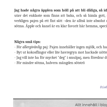
Jag hade några äpplen som höll på att bli dåliga, så 
utav det enklaste som finns att baka, och så himla gott, 
verkligen pajen på ett fint sätt –den är alltså inte absol
sötma. Äpple och kanel är en klar favorit här hemma, specie
Några små tips:
- För
allergivänlig
paj: Pajen innehåller ingen mjölk, och h
- Byt ut kokosflingor eller lite havregryn mot hackade nött
- Jag vill inte ha för mycket "deg" i smulpaj, men föredra
- För mindre sötma, halvera mängden sötströ
Dia