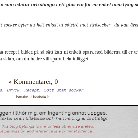
in som isbitar och slänga i ett glas vin för en enkel men lyxi
igt socker byter du helt enkelt ut sötströ mot strösocker –du kan äv
na recept i bilder, på så sätt kan ni enkelt spara ned bilderna till er 
sidan, om du hellre vill spara hela inlägget.
» Kommentarer, 0
s
,
Dryck
,
Recept
,
Sött utan socker
Permalink
|
Trackbacks ()