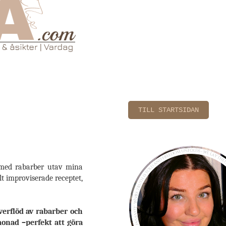
TILL STARTSIDAN
 med rabarber utav mina
lt improviserade receptet,
erflöd av rabarber och
onad –perfekt att göra