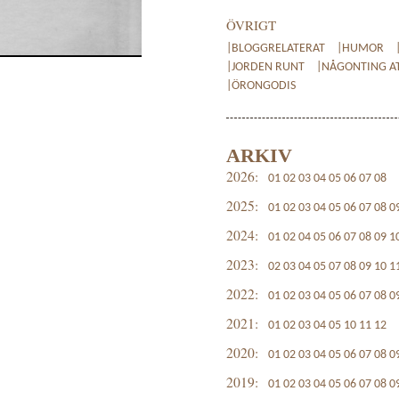
ÖVRIGT
|BLOGGRELATERAT
|HUMOR
|JORDEN RUNT
|NÅGONTING AT
|ÖRONGODIS
ARKIV
2026:
01
02
03
04
05
06
07
08
2025:
01
02
03
04
05
06
07
08
0
2024:
01
02
04
05
06
07
08
09
1
2023:
02
03
04
05
07
08
09
10
1
2022:
01
02
03
04
05
06
07
08
0
2021:
01
02
03
04
05
10
11
12
2020:
01
02
03
04
05
06
07
08
0
2019:
01
02
03
04
05
06
07
08
0