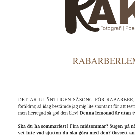
RABARBERLEM
DET ÄR JU ÄNTLIGEN SÄSONG FÖR RABARBER,
föräldrar, så idag bestämde jag mig lite spontant för att te
men herregud så god den blev!
Denna lemonad är utan t
Ska du ha sommarfest? Fira midsommar? Sugen på någ
vet inte vad sjutton du ska göra med den? Oavsett a