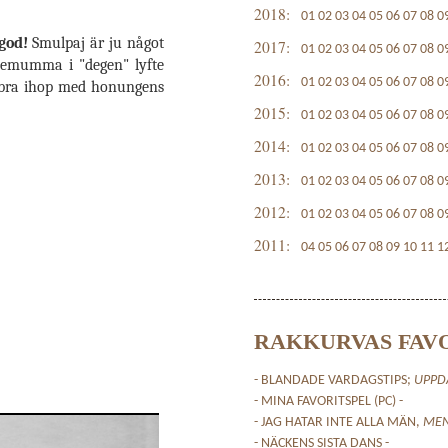
2018:
01
02
03
04
05
06
07
08
0
god!
Smulpaj är ju något
2017:
01
02
03
04
05
06
07
08
0
ardemumma i "degen" lyfte
2016:
01
02
03
04
05
06
07
08
0
gt bra ihop med honungens
2015:
01
02
03
04
05
06
07
08
0
2014:
01
02
03
04
05
06
07
08
0
2013:
01
02
03
04
05
06
07
08
0
2012:
01
02
03
04
05
06
07
08
0
2011:
04
05
06
07
08
09
10
11
1
RAKKURVAS FAV
- BLANDADE VARDAGSTIPS;
UPPD
- MINA FAVORITSPEL (PC) -
- JAG HATAR INTE ALLA MÄN,
ME
- NÄCKENS SISTA DANS -