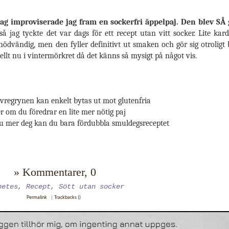
idag improviserade jag fram en sockerfri äppelpaj. Den blev SÅ 
så jag tyckte det var dags för ett recept utan vitt socker. Lite k
ut nödvändig, men den fyller definitivt ut smaken och gör sig otroli
llt nu i vintermörkret då det känns så mysigt på något vis.
avregrynen kan enkelt bytas ut mot glutenfria
er om du föredrar en lite mer nötig paj
r du mer deg kan du bara fördubbla smuldegsreceptet
» Kommentarer, 0
betes
,
Recept
,
Sött utan socker
Permalink
|
Trackbacks ()