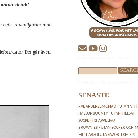
g sommardrink!
en byta ut vaniljarom mot
telefon/dator. Det går även
SENASTE
RABARBERLEMONAD –UTAN VITT
HALLONBOUNTY –UTAN TILLSATT
SOCKERFRI ÄPPELPAJ
BROWNIES –UTAN SOCKER OCH M
MITT ABSOLUTA FAVORITRECEPT: