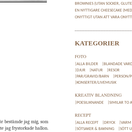
BROWNIES (UTAN SOCKER, GLUTE
EN NYTTIGARE CHEESECAKE (ME
ONYTTIGT UTAN ATT VARA ONYTT
KATEGORIER
FOTO
|ALLA BILDER
|BLANDADE VAR
|DJUR
|NATUR
|RESOR
|PAR/GRAVID/BARN
|PERSON/
|KONSERTER/LIVEMUSIK
KREATIV BLANDNING
|POESILIKNANDE
|SIMILAR TO 
RECEPT
för bestämde jag mig, som
|ALLA RECEPT
|DRYCK
|VARM
te jag frystorkade hallon.
|SÖTSAKER & BAKNING
|SÖTT 