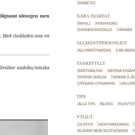
|DIABETES
NÄRA HJÄRTAT
 plågsamt sötsugen men
|FAMILJ
|MINIMJUKIS
|MINNEN/NOSTALGI
|VÄNNER
ut. Med chokladen som ett
ALLMÄNT/PERSONLIGT
|ALLMÄNT/VARDAG
|LÄR KÄNN
TANKEFYLLT
m försöker undvika/minska
|BREVVÄXLING
|KROSSA ENSAM
|PSYKISK OHÄLSA
|TANKAR & ÅS
|VECKANS UTMANING
|VÄLGÖRE
TIPS
|ALLA TIPS
|BLOGG
|FILM/TV/
YTLIGT
|OUTFITS
|HEM/INREDNING
|KLÄDER/SKOR/ACCESSOARER
|