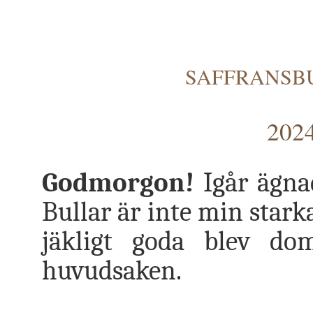
SAFFRANSBU
2024
Godmorgon!
Igår ägnad
Bullar är inte min starka
jäkligt goda blev dom
huvudsaken.