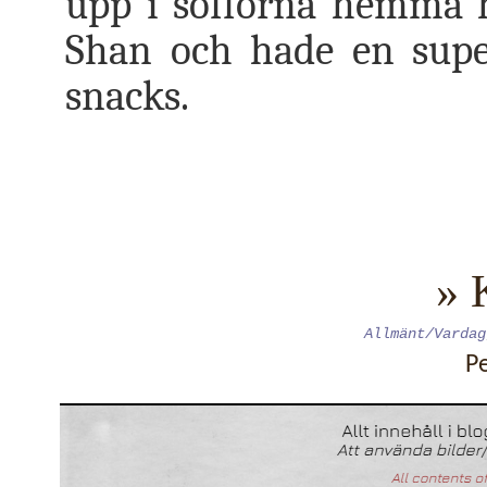
upp i sofforna hemma 
Shan och hade en super
snacks.
» 
Allmänt/Vardag
P