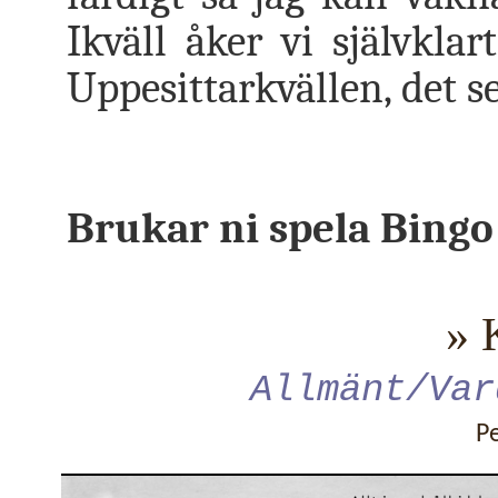
Ikväll åker vi självklar
Uppesittarkvällen, det s
Brukar ni spela Bingo
» 
Allmänt/Var
P