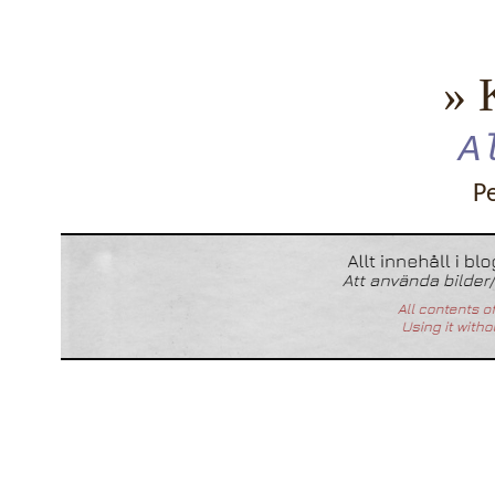
» 
A
P