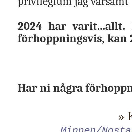
privilegium jag varsamt b
2024 har varit...all
förhoppningsvis, kan 2
Har ni några förhopp
» 
Minnen/Nosta