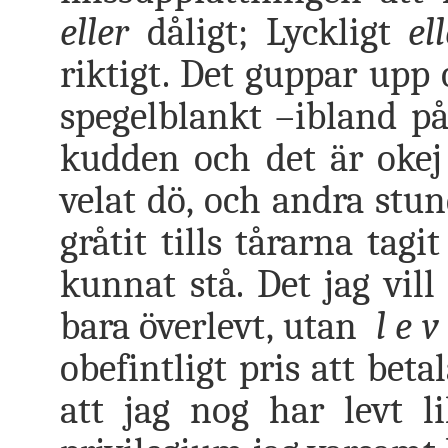
eller
dåligt; Lyckligt
el
riktigt. Det guppar upp 
spegelblankt –ibland på
kudden och det är okej 
velat dö, och andra stund
gråtit tills tårarna tagi
kunnat stå. Det jag vill
bara överlevt, utan
l e v 
obefintligt pris att bet
att jag nog har levt l