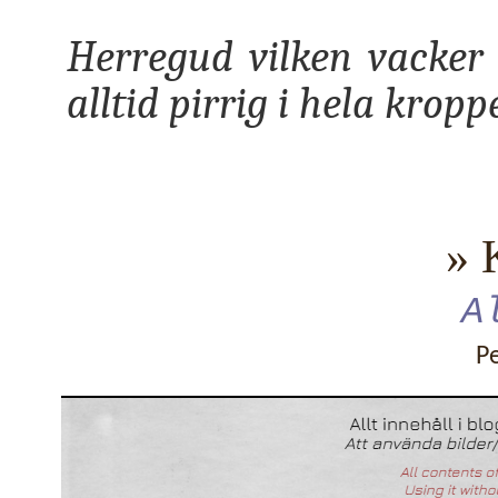
Herregud vilken vacker
alltid pirrig i hela krop
» 
A
P