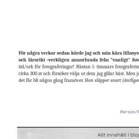
För några veckor sedan körde jag och min kära lillasyst
och lärorikt -verkligen annorlunda från "vanligt" fot
tid/ork för fotograferingar! Nästan 5 timmars fotografering
cirka 300 st och försöker välja ut dem jag gillar bäst. Men 
det får bli någon gång framöver.
Hon släpper snart (äntligen
Person/