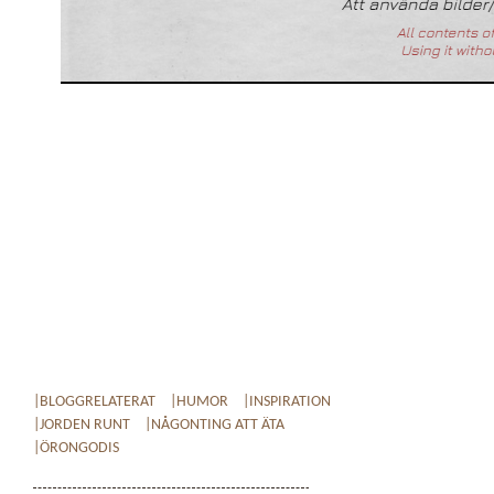
|BLOGGRELATERAT
|HUMOR
|INSPIRATION
|JORDEN RUNT
|NÅGONTING ATT ÄTA
|ÖRONGODIS