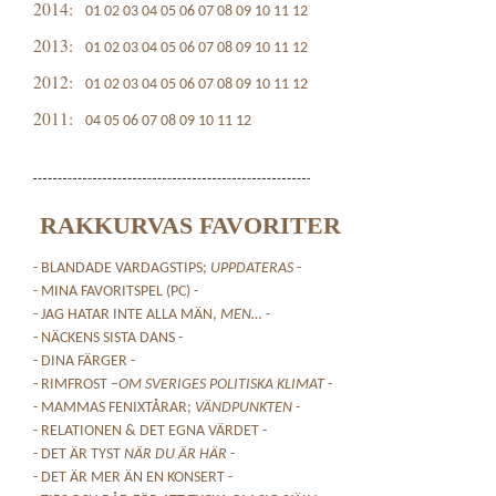
2014:
01
02
03
04
05
06
07
08
09
10
11
12
2013:
01
02
03
04
05
06
07
08
09
10
11
12
2012:
01
02
03
04
05
06
07
08
09
10
11
12
2011:
04
05
06
07
08
09
10
11
12
RAKKURVAS FAVORITER
- BLANDADE VARDAGSTIPS;
UPPDATERAS
-
- MINA FAVORITSPEL (PC) -
- JAG HATAR INTE ALLA MÄN,
MEN…
-
- NÄCKENS SISTA DANS -
- DINA FÄRGER -
- RIMFROST –
OM SVERIGES POLITISKA KLIMAT
-
- MAMMAS FENIXTÅRAR;
VÄNDPUNKTEN
-
- RELATIONEN & DET EGNA VÄRDET -
- DET ÄR TYST
NÄR DU ÄR HÄR
-
- DET ÄR MER ÄN EN KONSERT -