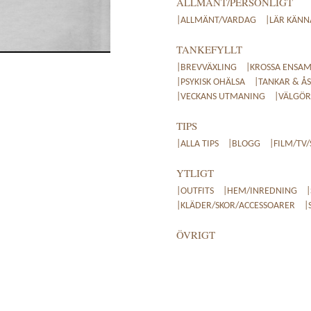
ALLMÄNT/PERSONLIGT
|ALLMÄNT/VARDAG
|LÄR KÄNN
TANKEFYLLT
|BREVVÄXLING
|KROSSA ENSAM
|PSYKISK OHÄLSA
|TANKAR & ÅS
|VECKANS UTMANING
|VÄLGÖRE
TIPS
|ALLA TIPS
|BLOGG
|FILM/TV/
YTLIGT
|OUTFITS
|HEM/INREDNING
|KLÄDER/SKOR/ACCESSOARER
|
ÖVRIGT