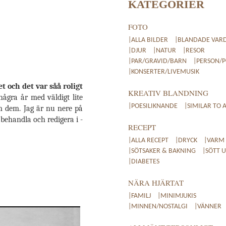
KATEGORIER
FOTO
|ALLA BILDER
|BLANDADE VAR
|DJUR
|NATUR
|RESOR
|PAR/GRAVID/BARN
|PERSON/
|KONSERTER/LIVEMUSIK
t och det var såå roligt
KREATIV BLANDNING
några år med väldigt lite
|POESILIKNANDE
|SIMILAR TO 
nom dem. Jag är nu nere på
 behandla och redigera i -
RECEPT
|ALLA RECEPT
|DRYCK
|VARM
|SÖTSAKER & BAKNING
|SÖTT 
|DIABETES
NÄRA HJÄRTAT
|FAMILJ
|MINIMJUKIS
|MINNEN/NOSTALGI
|VÄNNER