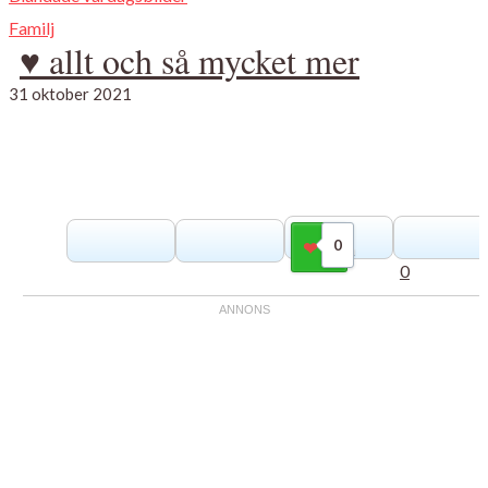
Familj
♥ allt och så mycket mer
31 oktober 2021
0
Gilla
0