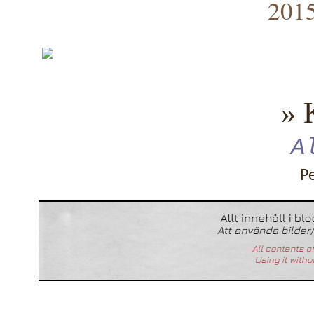
2015
» 
A
P