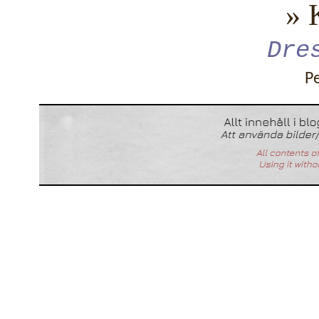
» 
Dre
P