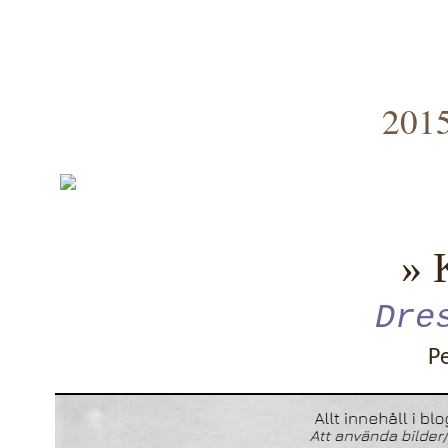
2015
» 
Dre
P