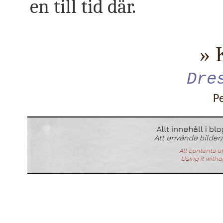
en till tid där.
» 
Dre
P