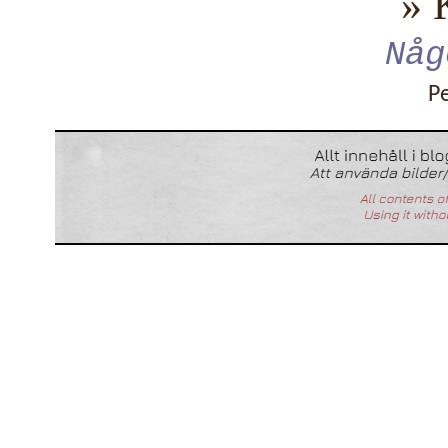
» 
Någ
P