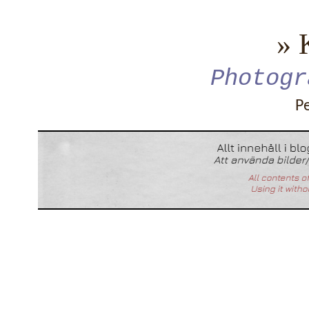
» 
Photogr
P