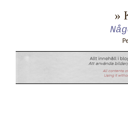
» 
Någ
P