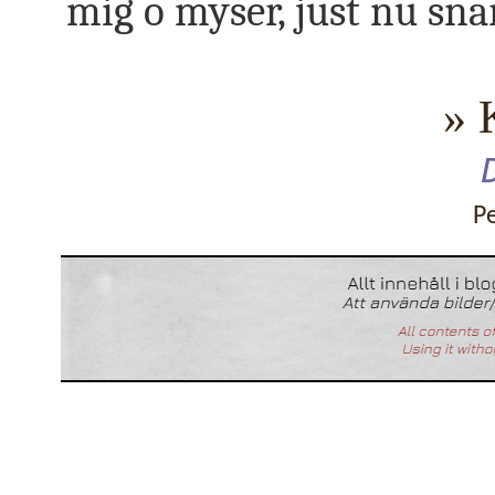
mig o myser, just nu sna
» 
P