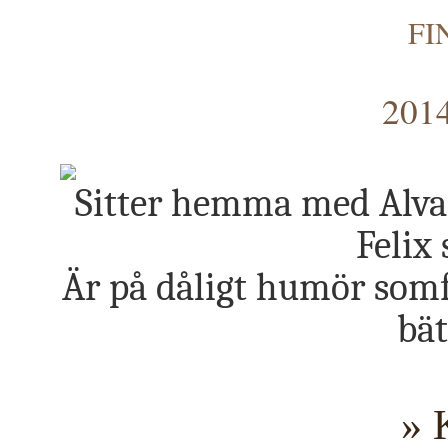
FI
2014
Sitter hemma med Alva
Felix
Är på dåligt humör somf
bät
» 