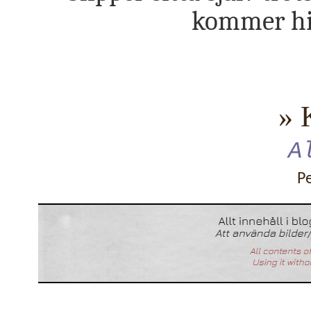
kommer hit
» 
A
P