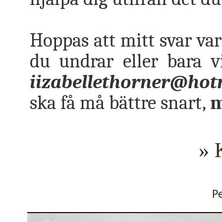
Hoppas att mitt svar var
du undrar eller bara v
iizabellethorner@hot
ska få må bättre snart,
m
» 
P