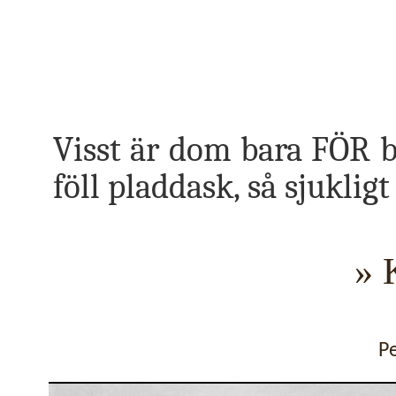
Visst är dom bara FÖR b
föll pladdask, så sjuklig
» 
P