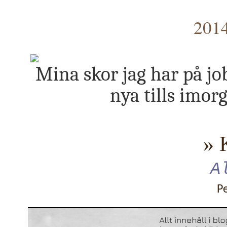
2014
Mina skor jag har på jo
nya tills imorg
» 
A
P