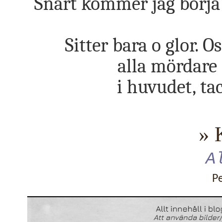
Snart kommer jag börja gr
Sitter bara o glor. 
alla mördare
i huvudet, ta
» 
A
P