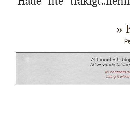
Hade "lite" tråkigt..heh
» 
P