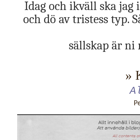
Idag och ikväll ska jag
och dö av tristess typ.
sällskap är n
» 
A
P