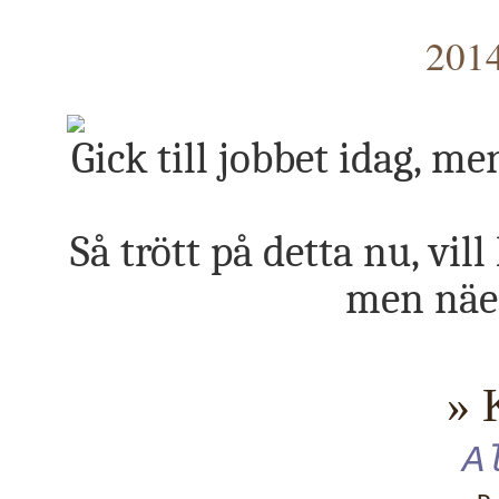
2014
Gick till jobbet idag, m
Så trött på detta nu, vil
men näe 
» 
A