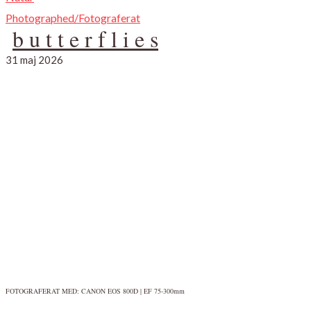
Photographed/Fotograferat
b u t t e r f l i e s
31 maj 2026
FOTOGRAFERAT MED: CANON EOS 800D | EF 75-300mm