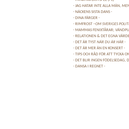
- JAG HATAR INTE ALLA MÄN,
ME
- NÄCKENS SISTA DANS -
- DINA FÄRGER -
- RIMFROST –
OM SVERIGES POLIT
- MAMMAS FENIXTÅRAR;
VÄNDPU
- RELATIONEN & DET EGNA VÄRDE
- DET ÄR TYST
NÄR DU ÄR HÄR
-
- DET ÄR MER ÄN EN KONSERT -
- TIPS OCH RÅD FÖR ATT TYCKA OM
- DET BLIR INGEN FÖDELSEDAG, D
- DANSA I REGNET -