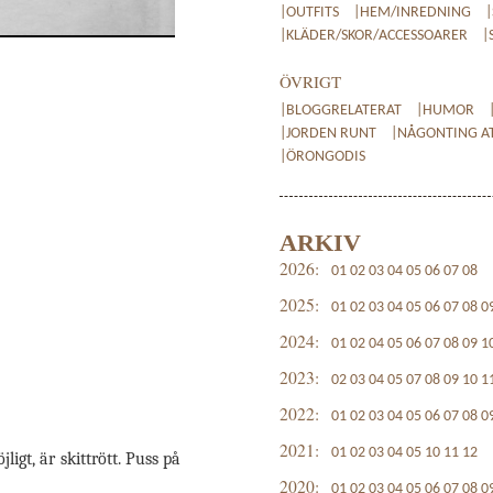
|OUTFITS
|HEM/INREDNING
|KLÄDER/SKOR/ACCESSOARER
|
ÖVRIGT
|BLOGGRELATERAT
|HUMOR
|JORDEN RUNT
|NÅGONTING AT
|ÖRONGODIS
ARKIV
2026:
01
02
03
04
05
06
07
08
2025:
01
02
03
04
05
06
07
08
0
2024:
01
02
04
05
06
07
08
09
1
2023:
02
03
04
05
07
08
09
10
1
2022:
01
02
03
04
05
06
07
08
0
2021:
01
02
03
04
05
10
11
12
igt, är skittrött. Puss på
2020:
01
02
03
04
05
06
07
08
0