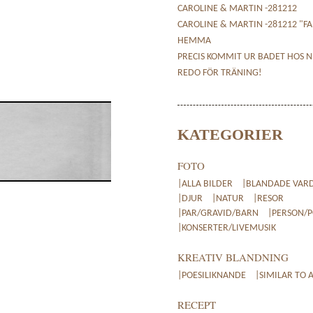
CAROLINE & MARTIN -281212
CAROLINE & MARTIN -281212 "FA
HEMMA
PRECIS KOMMIT UR BADET HOS N
REDO FÖR TRÄNING!
KATEGORIER
FOTO
|ALLA BILDER
|BLANDADE VAR
|DJUR
|NATUR
|RESOR
|PAR/GRAVID/BARN
|PERSON/
|KONSERTER/LIVEMUSIK
KREATIV BLANDNING
|POESILIKNANDE
|SIMILAR TO 
RECEPT