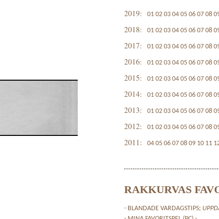
2019:
01
02
03
04
05
06
07
08
0
2018:
01
02
03
04
05
06
07
08
0
2017:
01
02
03
04
05
06
07
08
0
2016:
01
02
03
04
05
06
07
08
0
2015:
01
02
03
04
05
06
07
08
0
2014:
01
02
03
04
05
06
07
08
0
2013:
01
02
03
04
05
06
07
08
0
2012:
01
02
03
04
05
06
07
08
0
2011:
04
05
06
07
08
09
10
11
1
RAKKURVAS FAV
- BLANDADE VARDAGSTIPS;
UPPD
- MINA FAVORITSPEL (PC) -