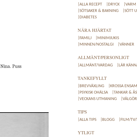
|ALLA RECEPT
|DRYCK
|VARM
|SÖTSAKER & BAKNING
|SÖTT 
|DIABETES
NÄRA HJÄRTAT
|FAMILJ
|MINIMJUKIS
|MINNEN/NOSTALGI
|VÄNNER
ALLMÄNT/PERSONLIGT
|ALLMÄNT/VARDAG
|LÄR KÄNN
 Nina. Puss
TANKEFYLLT
|BREVVÄXLING
|KROSSA ENSAM
|PSYKISK OHÄLSA
|TANKAR & ÅS
|VECKANS UTMANING
|VÄLGÖRE
TIPS
|ALLA TIPS
|BLOGG
|FILM/TV/
YTLIGT