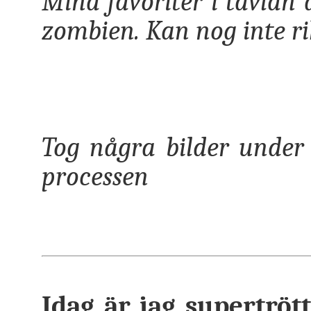
Mina favoriter i tavlan 
zombien. Kan nog inte rik
Tog några bilder under 
processen
Idag är jag supertrött