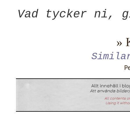
Vad tycker ni, g
» 
Simila
P