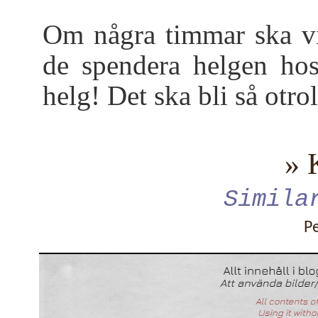
Om några timmar ska vi
de spendera helgen hos
helg! Det ska bli så otro
» 
Simila
P