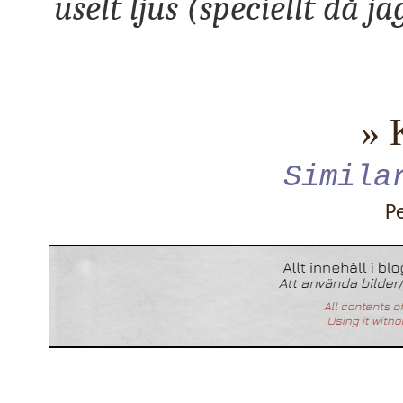
uselt ljus (speciellt då j
» 
Simila
P