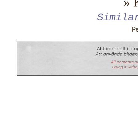
» 
Simila
P