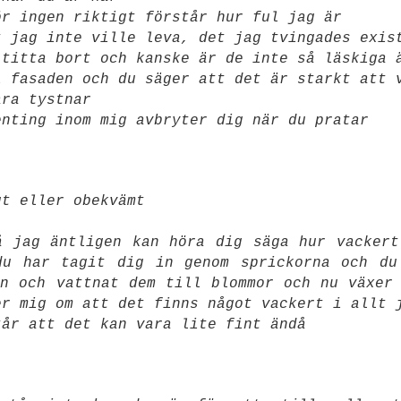
ör ingen riktigt förstår hur ful jag är
t jag inte ville leva, det jag tvingades exis
 titta bort och kanske är de inte så läskiga 
i fasaden och du säger att det är starkt att 
ara tystnar
enting inom mig avbryter dig när du pratar
gt eller obekvämt
å jag äntligen kan höra dig säga hur vackert
du har tagit dig in genom sprickorna och du
n och vattnat dem till blommor och nu växer
er mig om att det finns något vackert i allt 
tår att det kan vara lite fint ändå