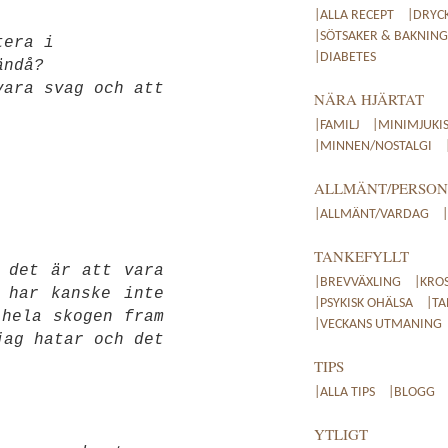
|ALLA RECEPT
|DRYC
|SÖTSAKER & BAKNING
tera i
|DIABETES
ändå?
vara svag och att
NÄRA HJÄRTAT
|FAMILJ
|MINIMJUKI
|MINNEN/NOSTALGI
ALLMÄNT/PERSON
|ALLMÄNT/VARDAG
TANKEFYLLT
 det är att vara
|BREVVÄXLING
|KRO
 har kanske inte
|PSYKISK OHÄLSA
|TA
 hela skogen fram
|VECKANS UTMANING
jag hatar och det
TIPS
|ALLA TIPS
|BLOGG
YTLIGT