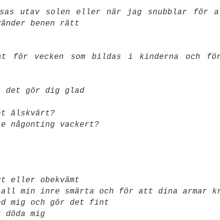
sas utav solen eller när jag snubblar för a
vänder benen rätt
at för vecken som bildas i kinderna och fö
t det gör dig glad
et älskvärt?
se någonting vackert?
gt eller obekvämt
 all min inre smärta och för att dina armar k
ed mig och gör det fint
t döda mig