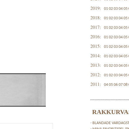
2019:
01
02
03
04
05
2018:
01
02
03
04
05
2017:
01
02
03
04
05
2016:
01
02
03
04
05
2015:
01
02
03
04
05
2014:
01
02
03
04
05
2013:
01
02
03
04
05
2012:
01
02
03
04
05
2011:
04
05
06
07
08
RAKKURVA
- BLANDADE VARDAGST