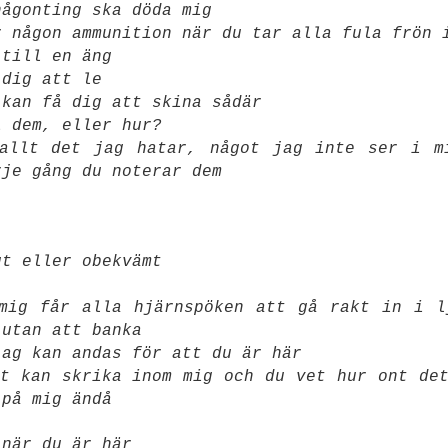
någonting ska döda mig
r någon ammunition när du tar alla fula frön 
 till en äng
 dig att le
 kan få dig att skina sådär
i dem, eller hur?
 allt det jag hatar, något jag inte ser i m
rje gång du noterar dem
gt eller obekvämt
mig får alla hjärnspöken att gå rakt in i l
 utan att banka
jag kan andas för att du är här
t kan skrika inom mig och du vet hur ont de
 på mig ändå
 när du är här