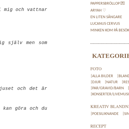
PAPPERSBRÖLLOP 💌
i mig och vattnar
ARYAH ♡
EN LITEN SÅNGARE
LUCANUS CERVUS
MINKEN KOM PÅ BESÖ
ig själv men som
KATEGORI
FOTO
|ALLA BILDER
|BLAN
|DJUR
|NATUR
|RE
juset och det är
|PAR/GRAVID/BARN
|KONSERTER/LIVEMUSI
KREATIV BLANDN
t kan göra och du
|POESILIKNANDE
|SI
RECEPT