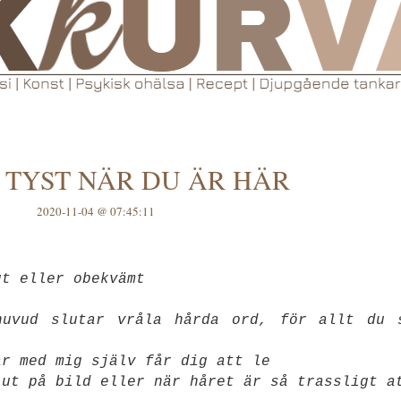
 TYST NÄR DU ÄR HÄR
2020-11-04 @ 07:45:11
gt eller obekvämt
uvud slutar vråla hårda ord, för allt du 
ar med mig själv får dig att le
 ut på bild eller när håret är så trassligt a