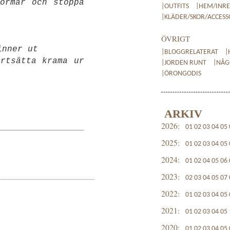
ormar och stoppa
|OUTFITS
|HEM/INR
|KLÄDER/SKOR/ACCES
ÖVRIGT
inner ut
|BLOGGRELATERAT
|
rtsätta krama ur
|JORDEN RUNT
|NÅG
|ÖRONGODIS
ARKIV
2026:
01
02
03
04
05
2025:
01
02
03
04
05
2024:
01
02
04
05
06
2023:
02
03
04
05
07
2022:
01
02
03
04
05
2021:
01
02
03
04
05
2020:
01
02
03
04
05