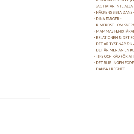
- MINA FAVORITSPEL (PC
- JAG HATAR INTE ALL
- NÄCKENS SISTA DANS 
- DINA FÄRGER -
- RIMFROST –
OM SVERI
- MAMMAS FENIXTÅRA
- RELATIONEN & DET E
- DET ÄR TYST
NÄR DU 
- DET ÄR MER ÄN EN K
- TIPS OCH RÅD FÖR AT
- DET BLIR INGEN FÖD
- DANSA I REGNET -