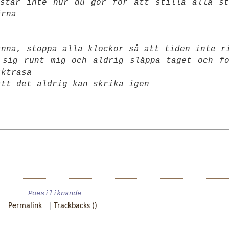
står inte hur du gör för att stilla alla st
ärna
anna, stoppa alla klockor så att tiden inte r
 sig runt mig och aldrig släppa taget och fo
sktrasa
att det aldrig kan skrika igen
Poesiliknande
Permalink
|
Trackbacks ()