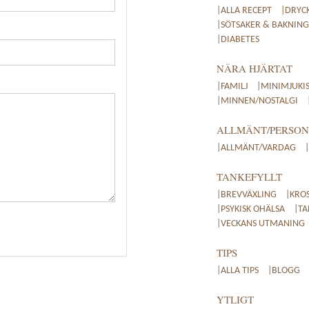
|ALLA RECEPT
|DRYC
|SÖTSAKER & BAKNING
|DIABETES
NÄRA HJÄRTAT
|FAMILJ
|MINIMJUKI
|MINNEN/NOSTALGI
ALLMÄNT/PERSON
|ALLMÄNT/VARDAG
TANKEFYLLT
|BREVVÄXLING
|KRO
|PSYKISK OHÄLSA
|TA
|VECKANS UTMANING
TIPS
|ALLA TIPS
|BLOGG
YTLIGT