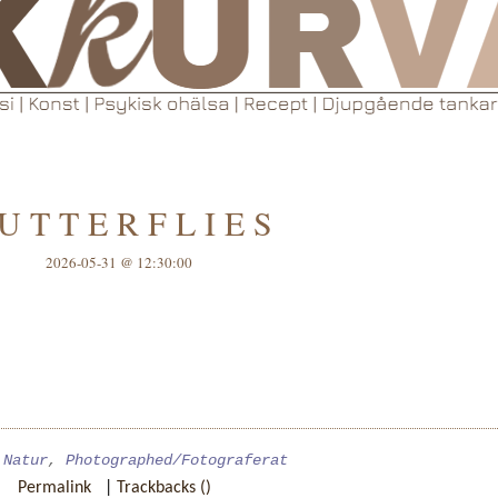
U T T E R F L I E S
2026-05-31 @ 12:30:00
,
Natur
,
Photographed/Fotograferat
Permalink
|
Trackbacks ()