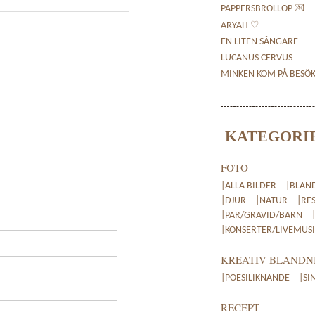
PAPPERSBRÖLLOP 💌
ARYAH ♡
EN LITEN SÅNGARE
LUCANUS CERVUS
MINKEN KOM PÅ BESÖ
KATEGORI
FOTO
|ALLA BILDER
|BLAN
|DJUR
|NATUR
|RE
|PAR/GRAVID/BARN
|KONSERTER/LIVEMUSI
KREATIV BLANDN
|POESILIKNANDE
|SI
RECEPT