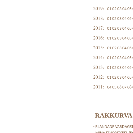
2019:
01
02
03
04
05
2018:
01
02
03
04
05
2017:
01
02
03
04
05
2016:
01
02
03
04
05
2015:
01
02
03
04
05
2014:
01
02
03
04
05
2013:
01
02
03
04
05
2012:
01
02
03
04
05
2011:
04
05
06
07
08
RAKKURVA
- BLANDADE VARDAGST