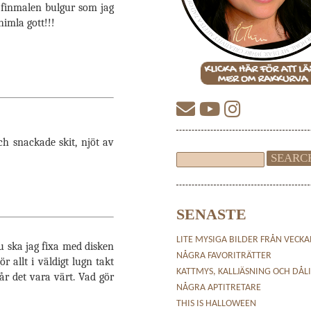
, finmalen bulgur som jag
himla gott!!!
ch snackade skit, njöt av
SENASTE
LITE MYSIGA BILDER FRÅN VECK
nu ska jag fixa med disken
NÅGRA FAVORITRÄTTER
 allt i väldigt lugn takt
KATTMYS, KALLJÄSNING OCH DÅL
får det vara värt. Vad gör
NÅGRA APTITRETARE
THIS IS HALLOWEEN