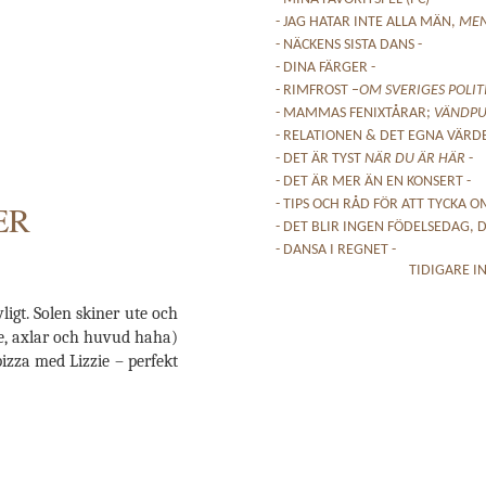
- JAG HATAR INTE ALLA MÄN,
ME
- NÄCKENS SISTA DANS -
- DINA FÄRGER -
- RIMFROST –
OM SVERIGES POLIT
- MAMMAS FENIXTÅRAR;
VÄNDPU
- RELATIONEN & DET EGNA VÄRDE
- DET ÄR TYST
NÄR DU ÄR HÄR
-
- DET ÄR MER ÄN EN KONSERT -
- TIPS OCH RÅD FÖR ATT TYCKA OM
ER
- DET BLIR INGEN FÖDELSEDAG, D
- DANSA I REGNET -
TIDIGARE I
ligt. Solen skiner ute och
age, axlar och huvud haha)
pizza med Lizzie – perfekt