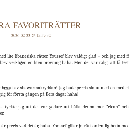
RA FAVORITRÄTTER
2026-02-23 @ 15:59:32
 lite libanesiska rätter. Youssef blev väldigt glad – och jag med f
et blev verkligen en liten prövning haha. Men det var roligt att få te
r b
esa
tt av shawarmakryddan! Jag hade precis slutat med en medici
ig för första gången på flera dagar haha!
tyckte jag att det var godare att hålla denna mer "clean" och til
er.
är precis vad det är, haha. Youssef gillar ju rätt ordentlig hetta m