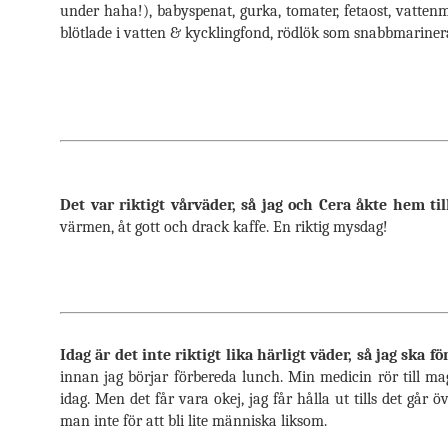
under haha!), babyspenat, gurka, tomater, fetaost, vattenm
blötlade i vatten & kycklingfond, rödlök som snabbmarinera
Det var riktigt vårväder, så jag och Cera åkte hem t
värmen, åt gott och drack kaffe. En riktig mysdag!
Idag är det inte riktigt lika härligt väder, så jag ska f
innan jag börjar förbereda lunch. Min medicin rör till mag
idag. Men det får vara okej, jag får hålla ut tills det går
man inte för att bli lite människa liksom.