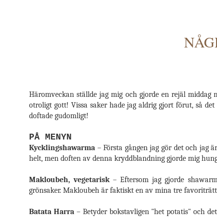
NÅG
Häromveckan ställde jag mig och gjorde en rejäl middag med
otroligt gott! Vissa saker hade jag aldrig gjort förut, så d
doftade gudomligt!
PÅ MENYN
Kycklingshawarma
– Första gången jag gör det och jag ä
helt, men doften av denna kryddblandning gjorde mig hungr
Makloubeh, vegetarisk
– Eftersom jag gjorde shawarma 
grönsaker. Makloubeh är faktiskt en av mina tre favoriträtt
Batata Harra
– Betyder bokstavligen "het potatis" och det 