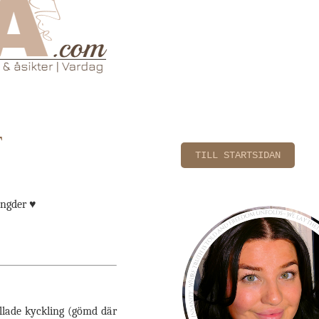
T
TILL STARTSIDAN
ängder ♥
llade kyckling (gömd där