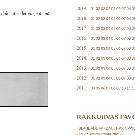
2019:
01
02
03
04
05
06
07
08
0
släkt äter det varje år på
2018:
01
02
03
04
05
06
07
08
0
2017:
01
02
03
04
05
06
07
08
0
2016:
01
02
03
04
05
06
07
08
0
2015:
01
02
03
04
05
06
07
08
0
2014:
01
02
03
04
05
06
07
08
0
2013:
01
02
03
04
05
06
07
08
0
2012:
01
02
03
04
05
06
07
08
0
2011:
04
05
06
07
08
09
10
11
1
RAKKURVAS FAV
- BLANDADE VARDAGSTIPS;
UPPD
- MINA FAVORITSPEL (PC) -