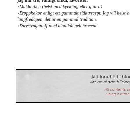
Jag har tre, väldigt olika, favoriter:
•Makloubeh (helst med kyckling eller quorn)
•Kroppkakor enligt ett gammalt släktrecept. Jag vill helst 
långfredagen, det är en gammal tradition.
•Korvstroganoff med blomkål och broccoli.