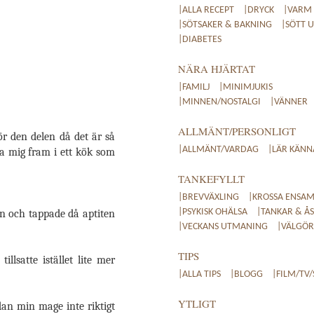
|ALLA RECEPT
|DRYCK
|VARM
|SÖTSAKER & BAKNING
|SÖTT 
|DIABETES
NÄRA HJÄRTAT
|FAMILJ
|MINIMJUKIS
|MINNEN/NOSTALGI
|VÄNNER
ALLMÄNT/PERSONLIGT
ör den delen då det är så
|ALLMÄNT/VARDAG
|LÄR KÄNN
sta mig fram i ett kök som
TANKEFYLLT
|BREVVÄXLING
|KROSSA ENSAM
|PSYKISK OHÄLSA
|TANKAR & ÅS
n och tappade då aptiten
|VECKANS UTMANING
|VÄLGÖRE
TIPS
lsatte istället lite mer
|ALLA TIPS
|BLOGG
|FILM/TV/
YTLIGT
edan min mage inte riktigt