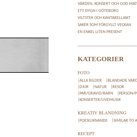
VÄRDEN, KONSERT OCH GOD MAT
ETT DYGN I GÖTEBORG
VILTSTEK OCH KANTARELLJAKT
SAKER SOM FÖRGYLLT VECKAN
EN ENKEL LITEN PRESENT
KATEGORIER
FOTO
|ALLA BILDER
|BLANDADE VAR
|DJUR
|NATUR
|RESOR
|PAR/GRAVID/BARN
|PERSON/
|KONSERTER/LIVEMUSIK
KREATIV BLANDNING
|POESILIKNANDE
|SIMILAR TO 
RECEPT