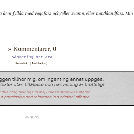
ha dem fyllda med vegofärs och/eller svamp, eller nöt/blandfärs. Min 
» Kommentarer, 0
Någonting att äta
Permalink
|
Trackbacks ()