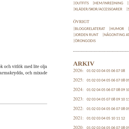
|OUTFITS
|HEM/INREDNING
|KLÄDER/SKOR/ACCESSOARER
|
ÖVRIGT
|BLOGGRELATERAT
|HUMOR
|JORDEN RUNT
|NÅGONTING AT
|ÖRONGODIS
ARKIV
k och vitlök med lite olja
2026:
01
02
03
04
05
06
07
08
hawarmakrydda, och mixade
2025:
01
02
03
04
05
06
07
08
0
2024:
01
02
04
05
06
07
08
09
1
2023:
02
03
04
05
07
08
09
10
1
2022:
01
02
03
04
05
06
07
08
0
2021:
01
02
03
04
05
10
11
12
2020:
01
02
03
04
05
06
07
08
0