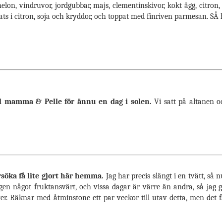
elon, vindruvor, jordgubbar, majs, clementinskivor, kokt ägg, citron
ts i citron, soja och kryddor, och toppat med finriven parmesan. SÅ 
ill mamma & Pelle för ännu en dag i solen.
Vi satt på altanen o
örsöka få lite gjort här hemma.
Jag har precis slängt i en tvätt, så 
en något fruktansvärt, och vissa dagar är värre än andra, så jag gör
 över. Räknar med åtminstone ett par veckor till utav detta, men det 