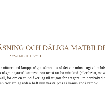
ÄSNING OCH DÅLIGA MATBILD
2025-11-03 @ 11:22:11
 par nätter med knappt någon sömn alls så det var minst sagt välbehöv
ro några dagar så katterna passar på att ha mitt knä (eller bröst, m
kväll, för om en stund åker jag till stugan för att göra lite hembakad 
 tror att jag redan haft min värsta pms så känns ändå rätt ok.