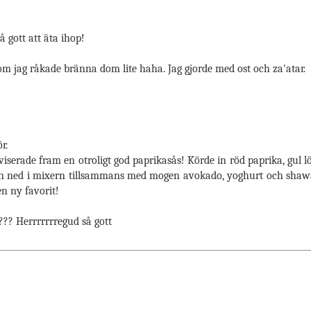
å gott att äta ihop!
om jag råkade bränna dom lite haha. Jag gjorde med ost och za'atar.
r.
oviserade fram en otroligt god paprikasås! Körde in röd paprika, gul lö
e sedan ned i mixern tillsammans med mogen avokado, yoghurt och s
en ny favorit!
? Herrrrrrregud så gott