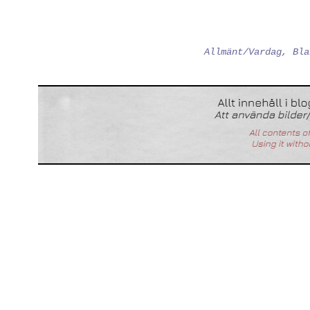
Allmänt/Vardag
,
Bla