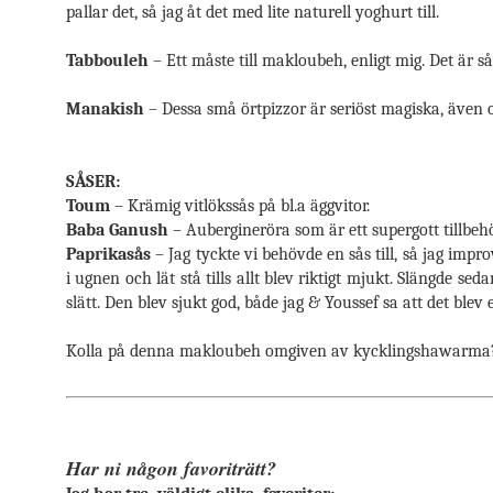
pallar det, så jag åt det med lite naturell yoghurt till.
Tabbouleh
– Ett måste till makloubeh, enligt mig. Det är så
Manakish
– Dessa små örtpizzor är seriöst magiska, även 
SÅSER:
Toum
– Krämig vitlökssås på bl.a äggvitor.
Baba Ganush
– Aubergineröra som är ett supergott tillbehö
Paprikasås
– Jag tyckte vi behövde en sås till, så jag impr
i ugnen och lät stå tills allt blev riktigt mjukt. Slängd
slätt. Den blev sjukt god, både jag & Youssef sa att det blev 
Kolla på denna makloubeh omgiven av kycklingshawarma??
Har ni någon favoriträtt?