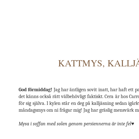
KATTMYS, KALLJ
God förmiddag!
Jag har äntligen sovit inatt, har haft ett
det känns också rätt välbehövligt faktiskt. Cera är hos Car
för sig själva. I kylen står en deg på kalljäsning sedan igår
måndagsmys om ni frågar mig! Jag har gräslig mensvärk men
Mysa i soffan med solen genom persiennerna är inte fel♥