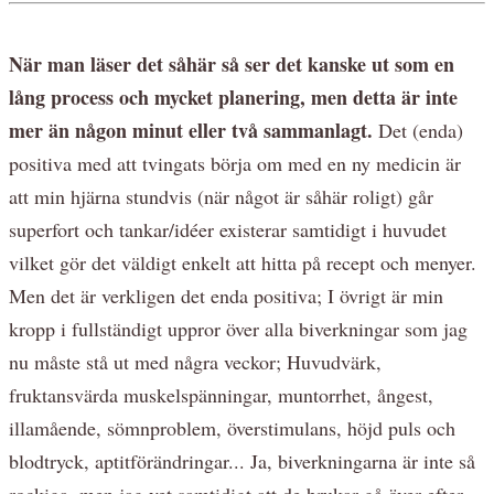
När man läser det såhär så ser det kanske ut som en
lång process och mycket planering, men detta är inte
mer än någon minut eller två sammanlagt.
Det (enda)
positiva med att tvingats börja om med en ny medicin är
att min hjärna stundvis (när något är såhär roligt) går
superfort och tankar/idéer existerar samtidigt i huvudet
vilket gör det väldigt enkelt att hitta på recept och menyer.
Men det är verkligen det enda positiva; I övrigt är min
kropp i fullständigt uppror över alla biverkningar som jag
nu måste stå ut med några veckor; Huvudvärk,
fruktansvärda muskelspänningar, muntorrhet, ångest,
illamående, sömnproblem, överstimulans, höjd puls och
blodtryck, aptitförändringar... Ja, biverkningarna är inte så
rockiga, men jag vet samtidigt att de brukar gå över efter