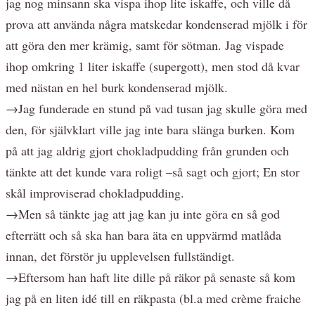
jag nog minsann ska vispa ihop lite iskaffe, och ville då
prova att använda några matskedar kondenserad mjölk i för
att göra den mer krämig, samt för sötman. Jag vispade
ihop omkring 1 liter iskaffe (supergott), men stod då kvar
med nästan en hel burk kondenserad mjölk.
→Jag funderade en stund på vad tusan jag skulle göra med
den, för självklart ville jag inte bara slänga burken. Kom
på att jag aldrig gjort chokladpudding från grunden och
tänkte att det kunde vara roligt –så sagt och gjort; En stor
skål improviserad chokladpudding.
→Men så tänkte jag att jag kan ju inte göra en så god
efterrätt och så ska han bara äta en uppvärmd matlåda
innan, det förstör ju upplevelsen fullständigt.
→Eftersom han haft lite dille på räkor på senaste så kom
jag på en liten idé till en räkpasta (bl.a med crème fraiche