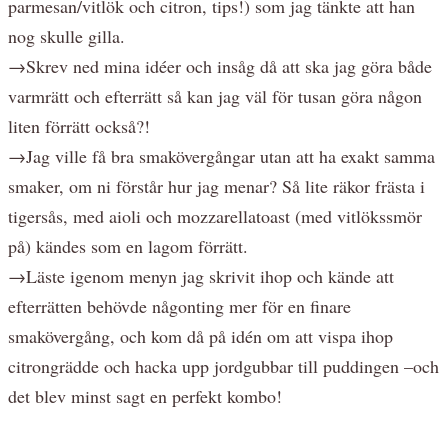
parmesan/vitlök och citron, tips!) som jag tänkte att han
nog skulle gilla.
→Skrev ned mina idéer och insåg då att ska jag göra både
varmrätt och efterrätt så kan jag väl för tusan göra någon
liten förrätt också?!
→Jag ville få bra smakövergångar utan att ha exakt samma
smaker, om ni förstår hur jag menar? Så lite räkor frästa i
tigersås, med aioli och mozzarellatoast (med vitlökssmör
på) kändes som en lagom förrätt.
→Läste igenom menyn jag skrivit ihop och kände att
efterrätten behövde någonting mer för en finare
smakövergång, och kom då på idén om att vispa ihop
citrongrädde och hacka upp jordgubbar till puddingen –och
det blev minst sagt en perfekt kombo!