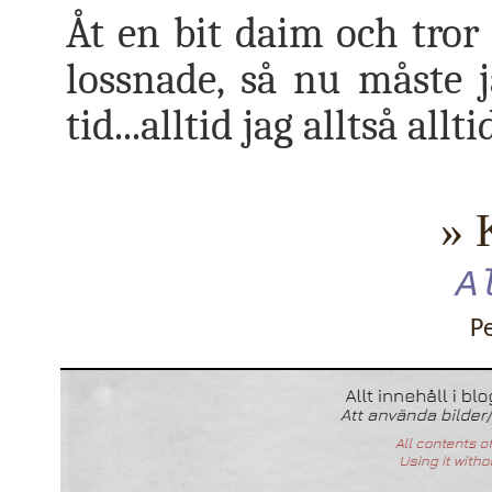
Åt en bit daim och tror
lossnade, så nu måste 
tid...alltid jag alltså alltid
» 
A
P