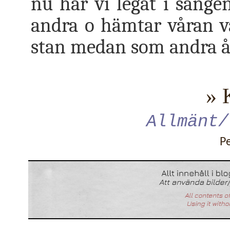
nu har vi legat i sänge
andra o hämtar våran vä
stan medan som andra åke
» 
Allmänt/
P