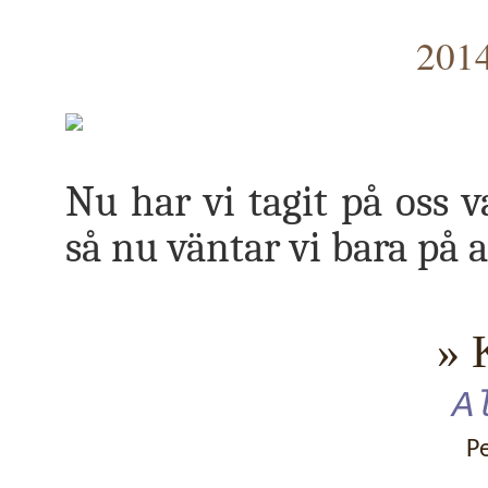
2014
Nu har vi tagit på oss v
så nu väntar vi bara på a
» 
A
P