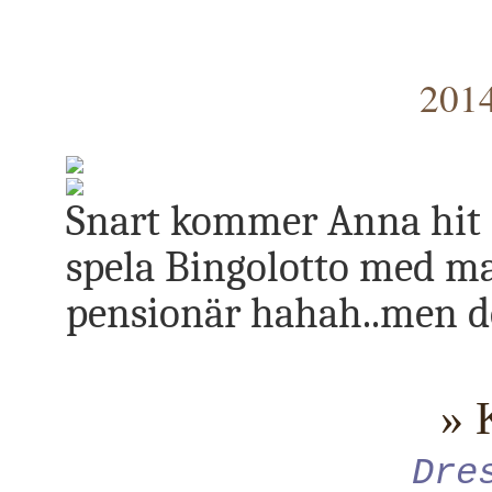
2014
Snart kommer Anna hit så
spela Bingolotto med mamm
pensionär hahah..men de
» 
Dre