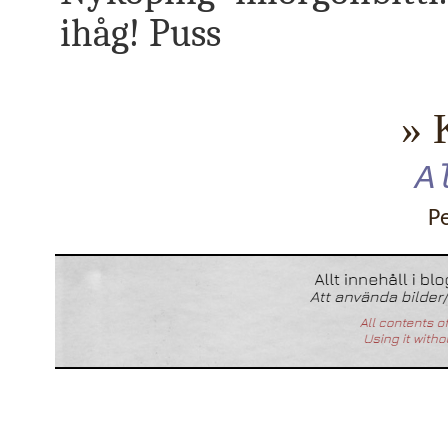
ihåg! Puss
» 
A
P