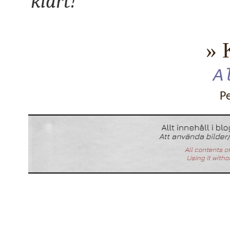
klart!
» 
A
P