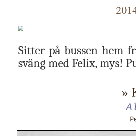
2014
Sitter på bussen hem fr
sväng med Felix, mys! P
» 
A
P