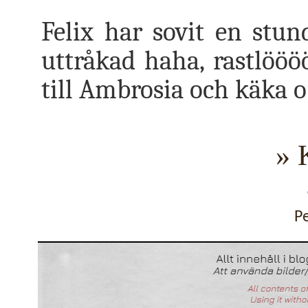
Felix har sovit en stun
uttråkad haha, rastlöööö
till Ambrosia och käka 
» 
P