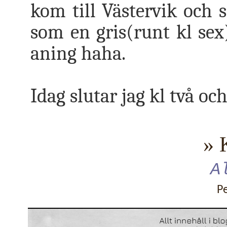
kom till Västervik och
som en gris(runt kl sex)
aning haha.
Idag slutar jag kl två och
» 
A
P