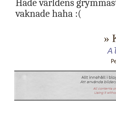
Hade världens grymmaste
vaknade haha :(
» 
A
P