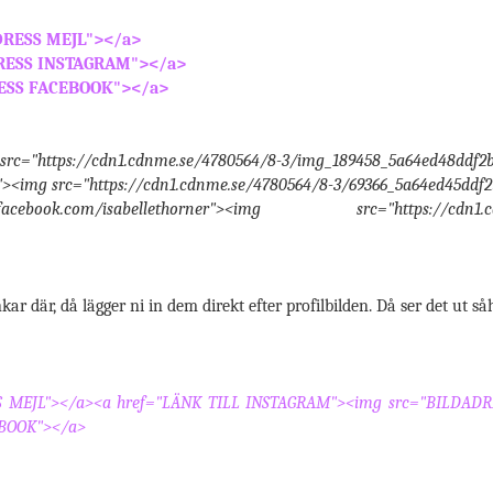
DRESS MEJL"></a>
DRESS INSTAGRAM"></a>
RESS FACEBOOK"></a>
src="https://cdn1.cdnme.se/4780564/8-3/img_189458_5a64ed48ddf2b
"><img src="https://cdn1.cdnme.se/4780564/8-3/69366_5a64ed45ddf2
ook.com/isabellethorner"><img src="https://cdn1.cdnm
kar där, då lägger ni in dem direkt efter profilbilden. Då ser det ut s
SS MEJL"></a><a href="LÄNK TILL INSTAGRAM"><img src="BILDAD
EBOOK"></a>