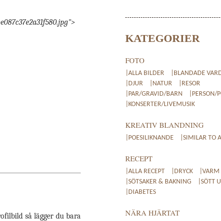
be087c37e2a31f580.jpg">
KATEGORIER
FOTO
|ALLA BILDER
|BLANDADE VAR
|DJUR
|NATUR
|RESOR
|PAR/GRAVID/BARN
|PERSON/
|KONSERTER/LIVEMUSIK
KREATIV BLANDNING
|POESILIKNANDE
|SIMILAR TO 
RECEPT
|ALLA RECEPT
|DRYCK
|VARM
|SÖTSAKER & BAKNING
|SÖTT 
|DIABETES
NÄRA HJÄRTAT
filbild så lägger du bara