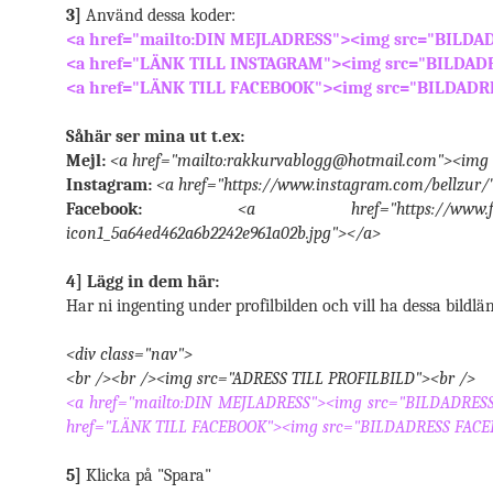
3]
Använd dessa koder:
<a href="mailto:DIN MEJLADRESS"><img src="BILDA
<a href="LÄNK TILL INSTAGRAM"><img src="BILDA
<a href="LÄNK TILL FACEBOOK"><img src="BILDAD
Såhär ser mina ut t.ex:
Mejl:
<a href="mailto:rakkurvablogg@hotmail.com"><img 
Instagram:
<a href="https://www.instagram.com/bellzur/
Facebook:
<a href="https://www.faceb
icon1_5a64ed462a6b2242e961a02b.jpg"></a>
4] Lägg in dem här:
Har ni ingenting under profilbilden och vill ha dessa bildlän
<div class="nav">
<br /><br /><img src="ADRESS TILL PROFILBILD"><br />
<a href="mailto:DIN MEJLADRESS"><img src="BILDADRE
href="LÄNK TILL FACEBOOK"><img src="BILDADRESS FAC
5]
Klicka på "Spara"