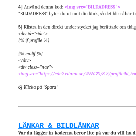
4]
Använd denna kod:
<img src="BILDADRESS">
"BILDADRESS" byter du ut mot din länk, så det blir såhär t
5]
Klistra in den direkt under stycket jag berättade om tidig
<div id="side">
{% if profile %}
{% endif %}
</div>
<div class="nav">
<img src="https://cdn2.cdnme.se/2665120/8-3/profilbild_5
6]
Klicka på "Spara"
LÄNKAR & BILDLÄNKAR
Var du lägger in koderna beror lite på var du vill ha 