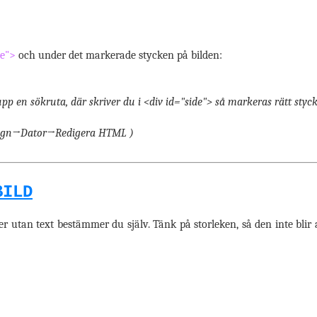
de">
och under det markerade stycken på bilden:
pp en sökruta, där skriver du i <div id="side"> så markeras rätt styc
esign→Dator→Redigera HTML )
BILD
er utan text bestämmer du själv. Tänk på storleken, så den inte blir a