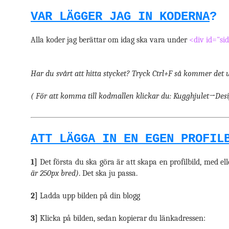
VAR LÄGGER JAG IN KODERNA
?
Alla koder jag berättar om idag ska vara under
<div id="si
Har du svårt att hitta stycket? Tryck Ctrl+F så kommer det u
( För att komma till kodmallen klickar du: Kugghjulet→D
ATT LÄGGA IN EN EGEN PROFIL
1]
Det första du ska göra är att skapa en profilbild, med ell
är 250px bred)
. Det ska ju passa.
2]
Ladda upp bilden på din blogg
3]
Klicka på bilden, sedan kopierar du länkadressen: