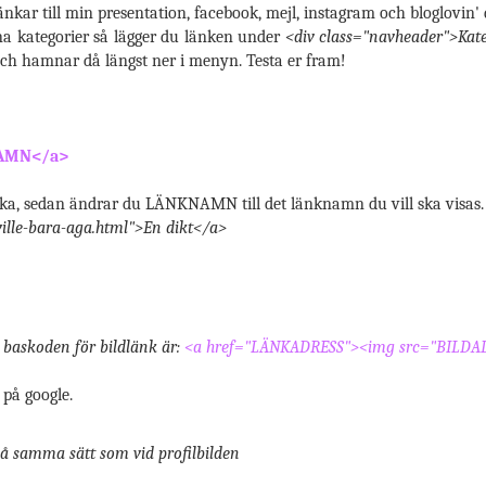
nkar till min presentation, facebook, mejl, instagram och bloglovin' d
ina kategorier så lägger du länken under
<div class="navheader">Kat
ch hamnar då längst ner i menyn. Testa er fram!
AMN</a>
nka, sedan ändrar du LÄNKNAMN till det länknamn du vill ska visas
ille-bara-aga.html">En dikt</a>
baskoden för bildlänk är:
<a href="LÄNKADRESS"><img src="BILDA
 på google.
å samma sätt som vid profilbilden