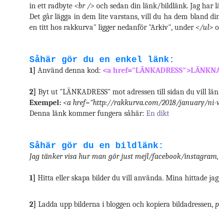
in ett radbyte
<br />
och sedan din länk/bildlänk. Jag har lä
Det går lägga in dem lite varstans, vill du ha dem bland d
en titt hos rakkurva" ligger nedanför "Arkiv", under
</ul>
o
Såhär gör du en enkel länk:
1]
Använd denna kod:
<a href="LÄNKADRESS">LÄNKN
2]
Byt ut "LÄNKADRESS" mot adressen till sidan du vill lä
Exempel:
<a href="http://rakkurva.com/2018/january/ni-v
Denna länk kommer fungera såhär:
En dikt
Såhär gör du en bildlänk:
Jag tänker visa hur man gör just mejl/facebook/instagram, 
1]
Hitta eller skapa bilder du vill använda. Mina hittade jag
2]
Ladda upp bilderna i bloggen och kopiera bildadressen,
p