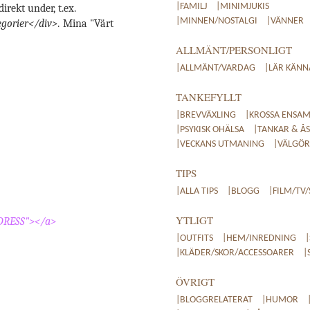
|FAMILJ
|MINIMJUKIS
irekt under, t.ex.
|MINNEN/NOSTALGI
|VÄNNER
egorier</div>
. Mina "Värt
ALLMÄNT/PERSONLIGT
|ALLMÄNT/VARDAG
|LÄR KÄNN
TANKEFYLLT
|BREVVÄXLING
|KROSSA ENSAM
.
|PSYKISK OHÄLSA
|TANKAR & ÅS
|VECKANS UTMANING
|VÄLGÖRE
TIPS
|ALLA TIPS
|BLOGG
|FILM/TV/
YTLIGT
DRESS"></a>
|OUTFITS
|HEM/INREDNING
|KLÄDER/SKOR/ACCESSOARER
|
ÖVRIGT
|BLOGGRELATERAT
|HUMOR