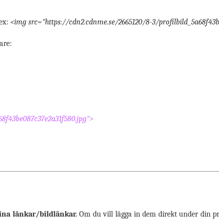
.ex:
<img src="https://cdn2.cdnme.se/2665120/8-3/profilbild_5a68f43
are:
a68f43be087c37e2a31f580.jpg">
dina länkar/bildlänkar.
Om du vill lägga in dem direkt under din pro