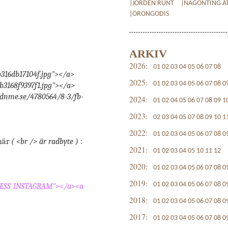
|JORDEN RUNT
|NÅGONTING AT
|ÖRONGODIS
ARKIV
2026:
01
02
03
04
05
06
07
08
316db17104f.jpg"></a>
2025:
01
02
03
04
05
06
07
08
0
b3168f9397f1.jpg"></a>
e.se/4780564/8-3/fb-
2024:
01
02
04
05
06
07
08
09
1
2023:
02
03
04
05
07
08
09
10
1
2022:
01
02
03
04
05
06
07
08
0
åhär
( <br /> är radbyte )
:
2021:
01
02
03
04
05
10
11
12
2020:
01
02
03
04
05
06
07
08
0
2019:
01
02
03
04
05
06
07
08
0
RESS INSTAGRAM"></a><a
2018:
01
02
03
04
05
06
07
08
0
2017:
01
02
03
04
05
06
07
08
0