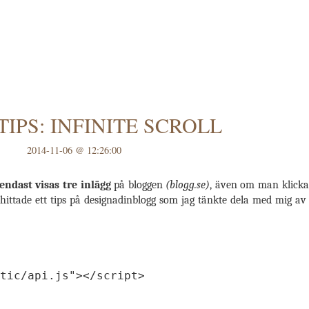
IPS: INFINITE SCROLL
2014-11-06 @ 12:26:00
endast visas tre inlägg
på bloggen
(blogg.se)
, även om man klickar 
 hittade ett tips på designadinblogg som jag tänkte dela med mig av t
tic/api.js"
></
script
>