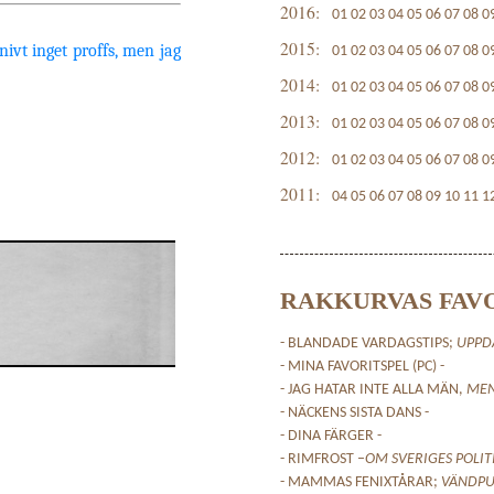
2016:
01
02
03
04
05
06
07
08
0
2015:
nivt inget proffs, men jag
01
02
03
04
05
06
07
08
0
2014:
01
02
03
04
05
06
07
08
0
2013:
01
02
03
04
05
06
07
08
0
2012:
01
02
03
04
05
06
07
08
0
2011:
04
05
06
07
08
09
10
11
1
RAKKURVAS FAV
- BLANDADE VARDAGSTIPS;
UPPD
- MINA FAVORITSPEL (PC) -
- JAG HATAR INTE ALLA MÄN,
ME
- NÄCKENS SISTA DANS -
- DINA FÄRGER -
- RIMFROST –
OM SVERIGES POLIT
- MAMMAS FENIXTÅRAR;
VÄNDPU