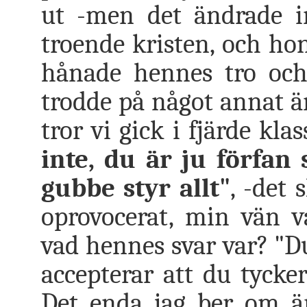
ut -men det ändrade i
troende kristen, och hon
hånade hennes tro och 
trodde på något annat än
tror vi gick i fjärde kla
inte, du är ju förfan
gubbe styr allt"
, -det 
oprovocerat, min vän v
vad hennes svar var? "Du
accepterar att du tycke
Det enda jag ber om är