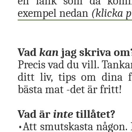
en länk som då komme
exempel nedan
(klicka p
Vad
kan
jag skriva om
Precis vad du vill. Tank
ditt liv, tips om dina f
bästa mat -det är fritt!
Vad är
inte
tillåtet?
•Att smutskasta någon. M