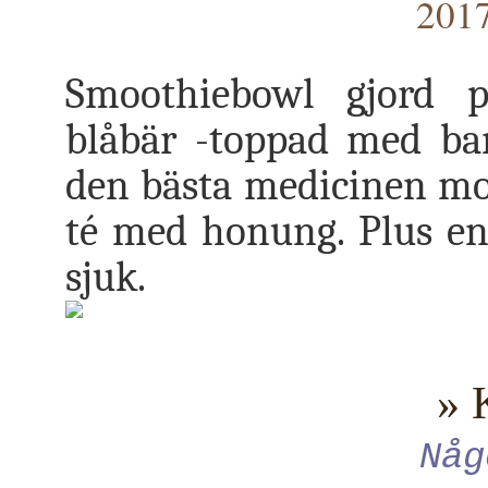
2017
Smoothiebowl gjord p
blåbär -toppad med ban
den bästa medicinen mot 
té med honung. Plus en
sjuk.
» 
Någ