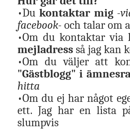
Hur går det till?
•Du
kontaktar mig
-v
facebook-
och talar om at
•Om du kontaktar via
mejladress
så jag kan k
•Om du väljer att kon
"Gästblogg" i ämnesr
hitta
•Om du ej har något eg
ett. Jag har en lista
slumpvis