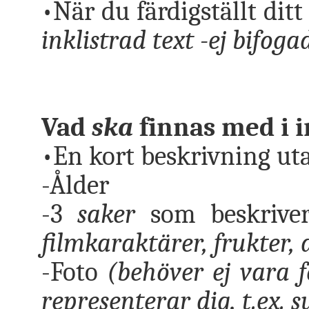
•När du färdigställt ditt
inklistrad text -ej bifogad
Vad
ska
finnas med i i
•En kort beskrivning uta
-Ålder
-3
saker
som beskrive
filmkaraktärer, frukter, d
-Foto
(behöver ej vara 
representerar dig, t.ex. s