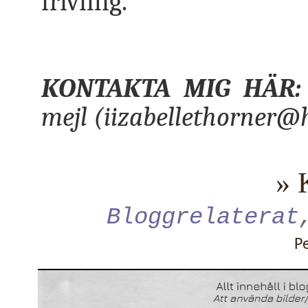
frivillig.
KONTAKTA MIG HÄR:
mejl (iizabellethorner@
» 
Bloggrelaterat
P