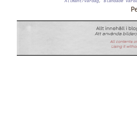
Allmänt/Vardag
,
Blandade vard
P