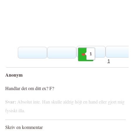
1
Gilla
1
Anonym
Handlar det om ditt ex? F?
Svar:
Absolut inte. Han skulle aldrig höjt en hand eller gjort mig
fysiskt illa.
Skriv en kommentar