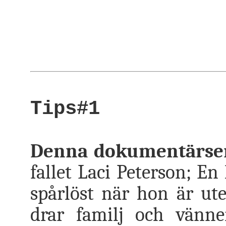
Tips#1
Denna dokumentärseri
fallet Laci Peterson; E
spårlöst när hon är ut
drar familj och vänn