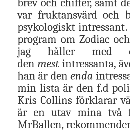
brev och chiffer, samt d
var fruktansvärd och b
psykologiskt intressant.
program om Zodiac och g
jag håller med 
den
mest
intressanta, äv
han är den
enda
intressa
min lista är den f.d p
Kris Collins förklarar v
är en utav mina två 
MrBallen, rekommendera