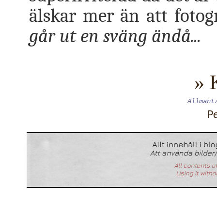
älskar mer än att foto
går ut en sväng ändå...
» 
Allmänt
P