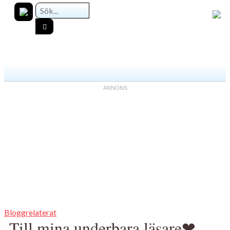
Bloggrelaterat
Till mina underbara läsare❤