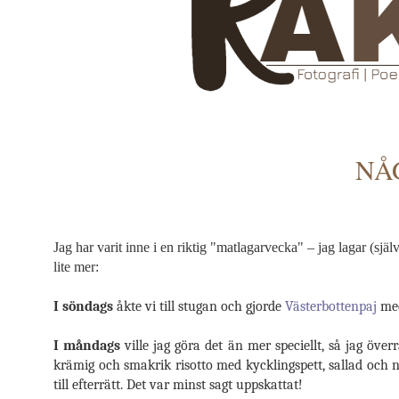
NÅ
Jag har varit inne i en riktig "matlagarvecka" – jag lagar (sjä
lite mer:
I söndags
åkte vi till stugan och gjorde
Västerbottenpaj
med
I måndags
ville jag göra det än mer speciellt, så jag över
krämig och smakrik risotto med kycklingspett, sallad och
till efterrätt. Det var minst sagt uppskattat!