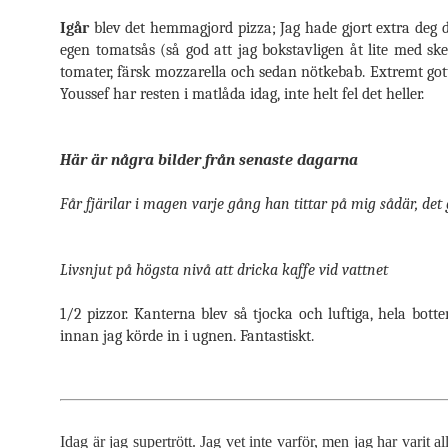
Igår
blev det hemmagjord pizza; Jag hade gjort extra deg d
egen tomatsås (så god att jag bokstavligen åt lite med ske
tomater, färsk mozzarella och sedan nötkebab. Extremt go
Youssef har resten i matlåda idag, inte helt fel det heller.
Här är några bilder från senaste dagarna
Får fjärilar i magen varje gång han tittar på mig sådär, det 
Livsnjut på högsta nivå att dricka kaffe vid vattnet
1/2 pizzor. Kanterna blev så tjocka och luftiga, hela bot
innan jag körde in i ugnen. Fantastiskt.
Idag är jag supertrött. Jag vet inte varför, men jag har varit al