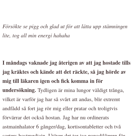
Försökte se pigg och glad ut för att lätta upp stämningen
lite, tog all min energi hahaha
I måndags vaknade jag återigen av att jag hostade tills
jag kräktes och kände att det räckte, så jag hörde av
mig till läkaren igen och fick komma in för
undersökning.
Tydligen är mina lungor väldigt trånga,
vilket är varför jag har så svårt att andas, blir extremt
andfådd så fort jag rör mig eller pratar och troligtvis
förvärrar det också hostan. Jag har nu ordinerats
astmainhalator 6 gånger/dag, kortisontabletter och två
sorters hostmedicin. Utöver det tar jag panodil/ipren för