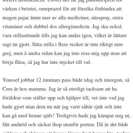
värken i bröstet, omeprazol för att försöka förhindra att
magen pajar ännu mer av alla mediciner, nässpray, extra
vitaminer och dubbel dos allergimedicin. Jag ska också
vara stillasittande tills jag kan andas igen, vilket är lättare
sagt än gjort. Sitta stilla i flera veckor är inte riktigt min
grej, men å andra sidan kan jag inte resa mig upp utan att
börja flåsa, så jag har inte mycket till val.
Youssef jobbar 12 timmars pass både idag och imorgon, så
Cera är hos mamma. Jag är så otroligt tacksam att ha
föräldrar som ställer upp och hjälper till, vet inte vad jag
hade gjort utan dem nu när jag varit såhär sjuk och inte
kan gå med henne själv! Troligtvis hade jag kämpat mig ut,
fått andnöd och säckat ihop utanför porten. Då är det både
enklare och skönare att kunna lämna bort henne lite, tycker