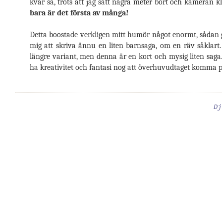
kvar så, trots att jag satt några meter bort och kameran k
bara är det första av många!
Detta boostade verkligen mitt humör något enormt, sådan 
mig att skriva ännu en liten barnsaga, om en räv såklart.
längre variant, men denna är en kort och mysig liten saga.
ha kreativitet och fantasi nog att överhuvudtaget komma på
Dj