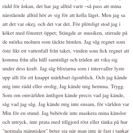
rädd för åskan, det har jag alltid varit –så pass att mina
närstående alltid hör av sig för att kolla läget. Men jag sa
att det var okej, och det var det. För plötsligt stod jag i
köket med fönstret öppet; Stängde av musiken, stirrade på
de mörka molnen som täckte himlen. Jag såg regnet som
öste likt ett vattenfall från taket, vinden som fick regnet att
komma från alla håll samtidigt och träden att vika sig
under dess kraft. Jag såg blixtarna som i intervaller lyste
upp allt för ett knappt märkbart ögonblick. Och jag kände
mig inte rädd eller orolig; Jag kände mig hemma. Trygg.
Som om omvärlden äntligen kände precis vad jag kände,
såg vad jag såg. Jag kände mig inte ensam, för världen var
Min för en stund. Jag behövde inte maskera mina känslor
och uttryck, inte prata med tillgjord röst eller tänka på hur
"normala människor" beter sig när man inte är fast i tankar