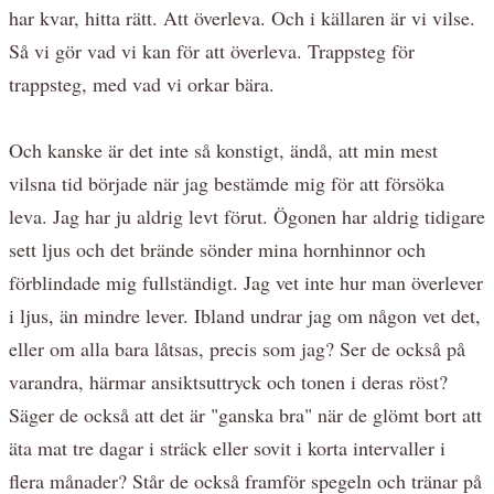
har kvar, hitta rätt. Att överleva. Och i källaren är vi vilse.
Så vi gör vad vi kan för att överleva. Trappsteg för
trappsteg, med vad vi orkar bära.
Och kanske är det inte så konstigt, ändå, att min mest
vilsna tid började när jag bestämde mig för att försöka
leva. Jag har ju aldrig levt förut. Ögonen har aldrig tidigare
sett ljus och det brände sönder mina hornhinnor och
förblindade mig fullständigt. Jag vet inte hur man överlever
i ljus, än mindre lever. Ibland undrar jag om någon vet det,
eller om alla bara låtsas, precis som jag? Ser de också på
varandra, härmar ansiktsuttryck och tonen i deras röst?
Säger de också att det är "ganska bra" när de glömt bort att
äta mat tre dagar i sträck eller sovit i korta intervaller i
flera månader? Står de också framför spegeln och tränar på