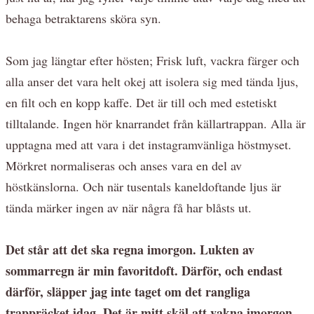
behaga betraktarens sköra syn.
Som jag längtar efter hösten; Frisk luft, vackra färger och
alla anser det vara helt okej att isolera sig med tända ljus,
en filt och en kopp kaffe. Det är till och med estetiskt
tilltalande. Ingen hör knarrandet från källartrappan. Alla är
upptagna med att vara i det instagramvänliga höstmyset.
Mörkret normaliseras och anses vara en del av
höstkänslorna. Och när tusentals kaneldoftande ljus är
tända märker ingen av när några få har blåsts ut.
Det står att det ska regna imorgon. Lukten av
sommarregn är min favoritdoft. Därför, och endast
därför, släpper jag inte taget om det rangliga
trappräcket idag. Det är mitt skäl att vakna imorgon.