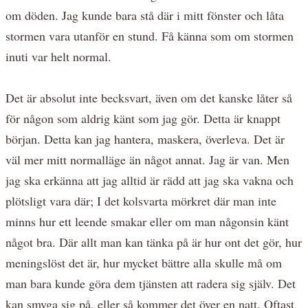
om döden. Jag kunde bara stå där i mitt fönster och låta
stormen vara utanför en stund. Få känna som om stormen
inuti var helt normal.
Det är absolut inte becksvart, även om det kanske låter så
för någon som aldrig känt som jag gör. Detta är knappt
början. Detta kan jag hantera, maskera, överleva. Det är
väl mer mitt normalläge än något annat. Jag är van. Men
jag ska erkänna att jag alltid är rädd att jag ska vakna och
plötsligt vara där; I det kolsvarta mörkret där man inte
minns hur ett leende smakar eller om man någonsin känt
något bra. Där allt man kan tänka på är hur ont det gör, hur
meningslöst det är, hur mycket bättre alla skulle må om
man bara kunde göra dem tjänsten att radera sig själv. Det
kan smyga sig på, eller så kommer det över en natt. Oftast