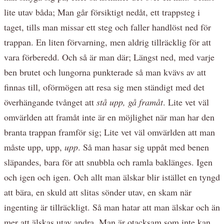
lite utav båda; Man går försiktigt nedåt, ett trappsteg i
taget, tills man missar ett steg och faller handlöst ned för
trappan. En liten förvarning, men aldrig tillräcklig för att
vara förberedd. Och så är man där; Längst ned, med varje
ben brutet och lungorna punkterade så man kvävs av att
finnas till, oförmögen att resa sig men ständigt med det
överhängande tvånget att
stå upp, gå framåt
. Lite vet väl
omvärlden att framåt inte är en möjlighet när man har den
branta trappan framför sig; Lite vet väl omvärlden att man
måste upp, upp,
upp
. Så man hasar sig uppåt med benen
släpandes, bara för att snubbla och ramla baklänges. Igen
och igen och igen. Och allt man älskar blir istället en tyngd
att bära, en skuld att slitas sönder utav, en skam när
ingenting är tillräckligt. Så man hatar att man älskar och än
mer att älskas utav andra. Man är otacksam som inte kan