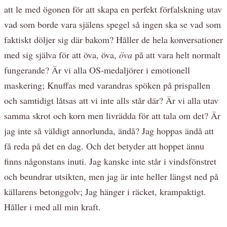
att le med ögonen för att skapa en perfekt förfalskning utav
vad som borde vara själens spegel så ingen ska se vad som
faktiskt döljer sig där bakom? Håller de hela konversationer
med sig själva för att öva, öva,
öva
på att vara helt normalt
fungerande? Är vi alla OS-medaljörer i emotionell
maskering; Knuffas med varandras spöken på prispallen
och samtidigt låtsas att vi inte alls står där? Är vi alla utav
samma skrot och korn men livrädda för att tala om det? Är
jag inte så väldigt annorlunda, ändå? Jag hoppas ändå att
få reda på det en dag. Och det betyder att hoppet ännu
finns någonstans inuti. Jag kanske inte står i vindsfönstret
och beundrar utsikten, men jag är inte heller längst ned på
källarens betonggolv; Jag hänger i räcket, krampaktigt.
Håller i med all min kraft.