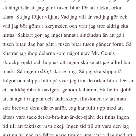
så långt isär att jag går i tusen bitar för att räcka, orka,
klara. Så jag följer viljan; Vad jag vill är vad jag gör och
vad jag bör göms i skrymslen och vrår jag tror aldrig ska
hittas. Såklart gör jag inget annat i slutändan än att gå i
tusen bitar. Jag har gått i tusen bitar tusen gånger förut. Så
klistrar jag ihop delarna som något utav Mr. Gein’s
skräckprojekt och hoppas att ingen ska se att jag alltid bär
mask. Så ingen
riktigt
ska se mig. Så jag ska slippa få
frågor och slippa hitta på svar jag tror de orkar höra. Det är
ett heltidsjobb att navigera genom källaren; Ett heltidsjobb
att hänga i trappan och ändå skapa illusionen av att man
står bredvid dem där ovanför. Jag har fullt upp med att
låtsas vara tack-det-är-bra-hur-är-det-själv, det finns ingen
tid till att faktiskt
vara
okej. Ingen tid till att vara den jag
just nu är, när jag fyller varje timme utav varje dag med att