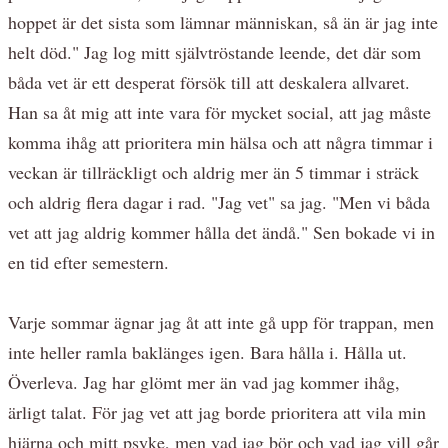
hoppet är det sista som lämnar människan, så än är jag inte
helt död." Jag log mitt självtröstande leende, det där som
båda vet är ett desperat försök till att deskalera allvaret.
Han sa åt mig att inte vara för mycket social, att jag måste
komma ihåg att prioritera min hälsa och att några timmar i
veckan är tillräckligt och aldrig mer än 5 timmar i sträck
och aldrig flera dagar i rad. "Jag vet" sa jag. "Men vi båda
vet att jag aldrig kommer hålla det ändå." Sen bokade vi in
en tid efter semestern.
Varje sommar ägnar jag åt att inte gå upp för trappan, men
inte heller ramla baklänges igen. Bara hålla i. Hålla ut.
Överleva. Jag har glömt mer än vad jag kommer ihåg,
ärligt talat. För jag vet att jag borde prioritera att vila min
hjärna och mitt psyke, men vad jag bör och vad jag vill går