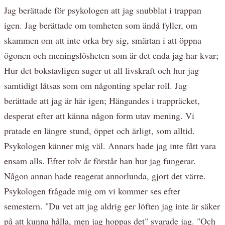
Jag berättade för psykologen att jag snubblat i trappan
igen. Jag berättade om tomheten som ändå fyller, om
skammen om att inte orka bry sig, smärtan i att öppna
ögonen och meningslösheten som är det enda jag har kvar;
Hur det bokstavligen suger ut all livskraft och hur jag
samtidigt låtsas som om någonting spelar roll. Jag
berättade att jag är här igen; Hängandes i trappräcket,
desperat efter att känna någon form utav mening. Vi
pratade en längre stund, öppet och ärligt, som alltid.
Psykologen känner mig väl. Annars hade jag inte fått vara
ensam alls. Efter tolv år förstår han hur jag fungerar.
Någon annan hade reagerat annorlunda, gjort det värre.
Psykologen frågade mig om vi kommer ses efter
semestern. "Du vet att jag aldrig ger löften jag inte är säker
på att kunna hålla, men jag hoppas det" svarade jag. "Och