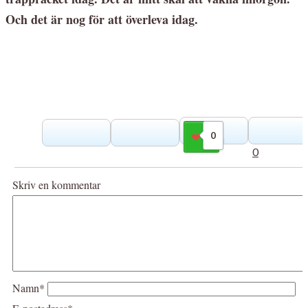
Och det är nog för att överleva idag.
0
Gilla
0
Skriv en kommentar
Namn*