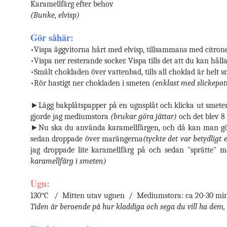
Karamellfärg efter behov
(Bunke, elvisp)
Gör såhär:
•Vispa äggvitorna hårt med elvisp, tillsammans med citro
•Vispa ner resterande socker. Vispa tills det att du kan hål
•Smält chokladen över vattenbad, tills all choklad är helt s
•Rör hastigt ner chokladen i smeten
(enklast med slickepott
►Lägg bakplåtspapper på en ugnsplåt och klicka ut smeten m
gjorde jag mediumstora
(brukar göra jättar)
och det blev 8
►Nu ska du använda karamellfärgen, och då kan man göra 
sedan droppade över marängerna
(tyckte det var betydligt
jag droppade lite karamellfärg på och sedan "sprätte" 
karamellfärg i smeten)
Ugn:
130
°C / Mitten utav ugnen / Mediumstora: ca 20-30 min
Tiden är beroende på hur kladdiga och sega du vill ha dem,