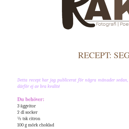
RECEPT: S
Detta recept har jag publicerat för några månader sedan
därför ej av bra kvalité
Du behöver:
3 äggvitor
2 dl socker
½ tsk citron
100 g mörk choklad