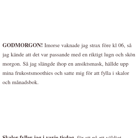
GODMORGON!
Imorse vaknade jag strax före kl 06, så
jag kände att det var passande med en riktigt lugn och skön
morgon. Så jag slängde ihop en ansiktsmask, hällde upp
mina frukostsmoothies och satte mig för att fylla i skalor
och månadsbok.
Skalor fyller jag i varje tisdag,
för att på ett väldigt