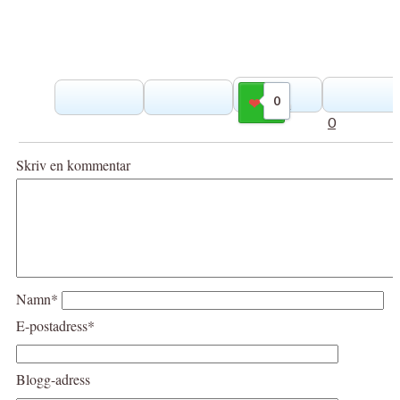
0
Gilla
0
Skriv en kommentar
Namn*
E-postadress*
Blogg-adress