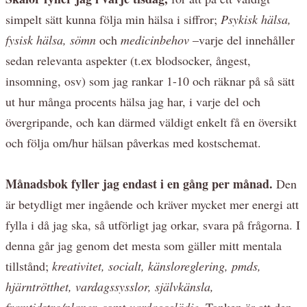
simpelt sätt kunna följa min hälsa i siffror;
Psykisk hälsa,
fysisk hälsa, sömn
och
medicinbehov
–varje del innehåller
sedan relevanta aspekter (t.ex blodsocker, ångest,
insomning, osv) som jag rankar 1-10 och räknar på så sätt
ut hur många procents hälsa jag har, i varje del och
övergripande, och kan därmed väldigt enkelt få en översikt
och följa om/hur hälsan påverkas med kostschemat.
Månadsbok fyller jag endast i en gång per månad.
Den
är betydligt mer ingående och kräver mycket mer energi att
fylla i då jag ska, så utförligt jag orkar, svara på frågorna. I
denna går jag genom det mesta som gäller mitt mentala
tillstånd;
kreativitet, socialt, känsloreglering, pmds,
hjärntrötthet, vardagssysslor, självkänsla,
framtidstro/planer,
samt
vardagsglädje.
Tanken är att den