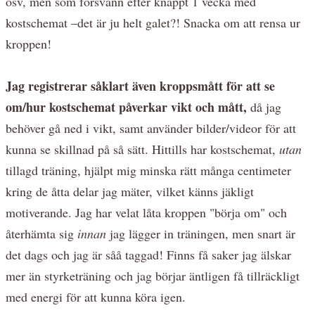
osv, men som försvann efter knappt 1 vecka med
kostschemat –det är ju helt galet?! Snacka om att rensa ur
kroppen!
Jag registrerar såklart även kroppsmått för att se
om/hur kostschemat påverkar vikt och mått,
då jag
behöver gå ned i vikt, samt använder bilder/videor för att
kunna se skillnad på så sätt. Hittills har kostschemat,
utan
tillagd träning, hjälpt mig minska rätt många centimeter
kring de åtta delar jag mäter, vilket känns jäkligt
motiverande. Jag har velat låta kroppen "börja om" och
återhämta sig
innan
jag lägger in träningen, men snart är
det dags och jag är såå taggad! Finns få saker jag älskar
mer än styrketräning och jag börjar äntligen få tillräckligt
med energi för att kunna köra igen.