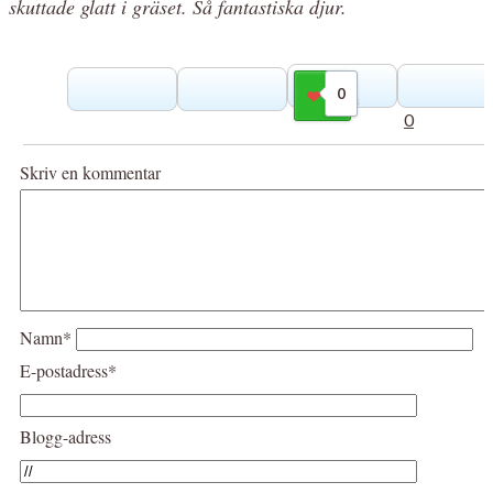
skuttade glatt i gräset. Så fantastiska djur.
0
Gilla
0
Skriv en kommentar
Namn*
E-postadress*
Blogg-adress