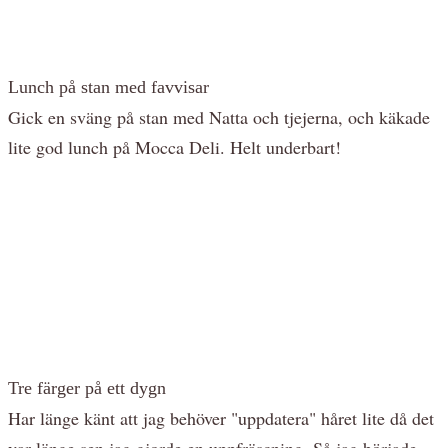
Lunch på stan med favvisar
Gick en sväng på stan med Natta och tjejerna, och käkade
lite god lunch på Mocca Deli. Helt underbart!
Tre färger på ett dygn
Har länge känt att jag behöver "uppdatera" håret lite då det
var länge sen jag gjorde en uppfräscning. Så jag började