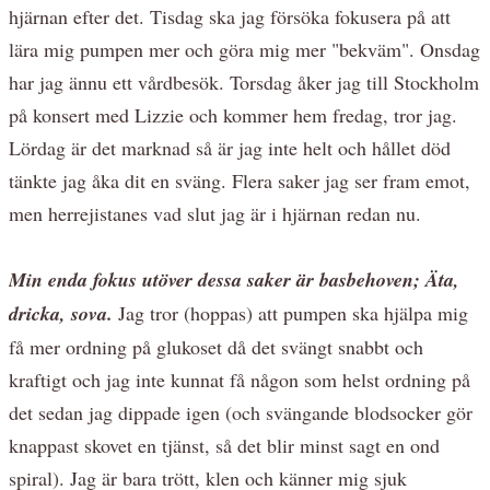
hjärnan efter det. Tisdag ska jag försöka fokusera på att
lära mig pumpen mer och göra mig mer "bekväm". Onsdag
har jag ännu ett vårdbesök. Torsdag åker jag till Stockholm
på konsert med Lizzie och kommer hem fredag, tror jag.
Lördag är det marknad så är jag inte helt och hållet död
tänkte jag åka dit en sväng. Flera saker jag ser fram emot,
men herrejistanes vad slut jag är i hjärnan redan nu.
Min enda fokus utöver dessa saker är basbehoven; Äta,
dricka, sova.
Jag tror (hoppas) att pumpen ska hjälpa mig
få mer ordning på glukoset då det svängt snabbt och
kraftigt och jag inte kunnat få någon som helst ordning på
det sedan jag dippade igen (och svängande blodsocker gör
knappast skovet en tjänst, så det blir minst sagt en ond
spiral). Jag är bara trött, klen och känner mig sjuk