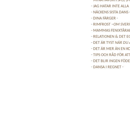
- MINA FAVORITSPEL (PC
- JAG HATAR INTE ALL
- NÄCKENS SISTA DANS 
- DINA FÄRGER -
- RIMFROST –
OM SVERI
- MAMMAS FENIXTÅRA
- RELATIONEN & DET E
- DET ÄR TYST
NÄR DU 
- DET ÄR MER ÄN EN K
- TIPS OCH RÅD FÖR AT
- DET BLIR INGEN FÖD
- DANSA I REGNET -