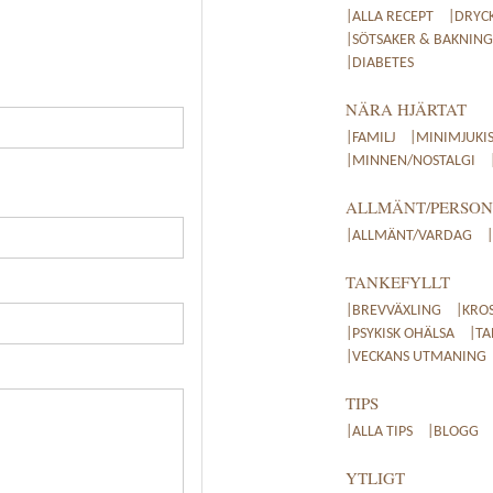
|ALLA RECEPT
|DRYC
|SÖTSAKER & BAKNING
|DIABETES
NÄRA HJÄRTAT
|FAMILJ
|MINIMJUKI
|MINNEN/NOSTALGI
ALLMÄNT/PERSON
|ALLMÄNT/VARDAG
TANKEFYLLT
|BREVVÄXLING
|KRO
|PSYKISK OHÄLSA
|TA
|VECKANS UTMANING
TIPS
|ALLA TIPS
|BLOGG
YTLIGT