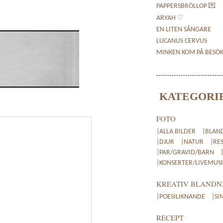
PAPPERSBRÖLLOP 💌
ARYAH ♡
EN LITEN SÅNGARE
LUCANUS CERVUS
MINKEN KOM PÅ BESÖ
KATEGORI
FOTO
|ALLA BILDER
|BLAN
|DJUR
|NATUR
|RE
|PAR/GRAVID/BARN
|KONSERTER/LIVEMUSI
KREATIV BLANDN
|POESILIKNANDE
|SI
RECEPT