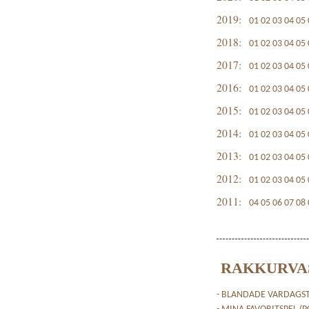
2019:
01
02
03
04
05
2018:
01
02
03
04
05
2017:
01
02
03
04
05
2016:
01
02
03
04
05
2015:
01
02
03
04
05
2014:
01
02
03
04
05
2013:
01
02
03
04
05
2012:
01
02
03
04
05
2011:
04
05
06
07
08
RAKKURVA
- BLANDADE VARDAGST