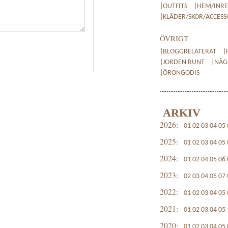
|OUTFITS
|HEM/INR
|KLÄDER/SKOR/ACCES
ÖVRIGT
|BLOGGRELATERAT
|
|JORDEN RUNT
|NÅG
|ÖRONGODIS
ARKIV
2026:
01
02
03
04
05
2025:
01
02
03
04
05
2024:
01
02
04
05
06
2023:
02
03
04
05
07
2022:
01
02
03
04
05
2021:
01
02
03
04
05
2020:
01
02
03
04
05