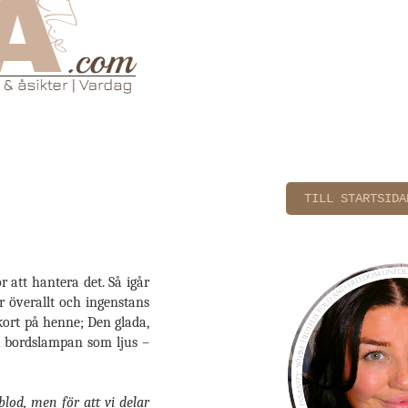
TILL STARTSIDA
r att hantera det. Så igår
r överallt och ingenstans
kort på henne; Den glada,
a bordslampan som ljus –
 blod, men för att vi delar